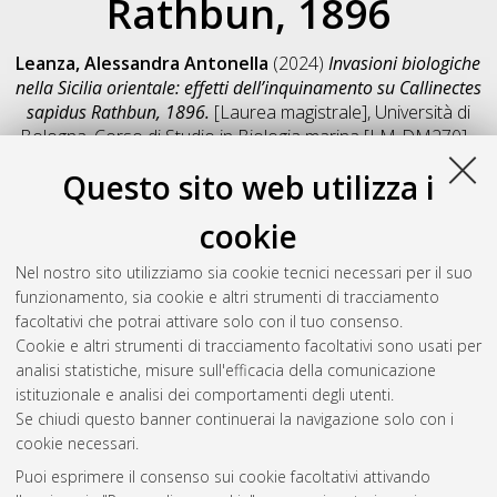
Rathbun, 1896
Leanza, Alessandra Antonella
(2024)
Invasioni biologiche
nella Sicilia orientale: effetti dell’inquinamento su Callinectes
sapidus Rathbun, 1896.
[Laurea magistrale], Università di
Bologna, Corso di Studio in
Biologia marina [LM-DM270] -
Ravenna
, Documento full-text non disponibile
Questo sito web utilizza i
Salva citazione
Condividi
Il full-text non è disponibile per scelta dell'autore. (
Contatta
cookie
l'autore
)
Abstract
Nel nostro sito utilizziamo sia cookie tecnici necessari per il suo
funzionamento, sia cookie e altri strumenti di tracciamento
facoltativi che potrai attivare solo con il tuo consenso.
Altri metadati
Cookie e altri strumenti di tracciamento facoltativi sono usati per
analisi statistiche, misure sull'efficacia della comunicazione
Gestione del documento:
istituzionale e analisi dei comportamenti degli utenti.
Se chiudi questo banner continuerai la navigazione solo con i
cookie necessari.
Puoi esprimere il consenso sui cookie facoltativi attivando
Atom