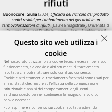
rifiuti
Buonocore, Giulia
(2024)
Efficacia del ricircolo dei prodotto
sodici residui per l'abbattimento dei gas acidi in un
termovalorizzatore di rifiuti.
[Laurea magistrale], Università di
Bologna, Corso di Studio in
Ingegneria per l'ambiente e il
territorio [LM-DM270]
, Documento full-text non disponibile
Questo sito web utilizza i
Salva citazione
Condividi
Il full-text non è disponibile per scelta dell'autore. (
Contatta
cookie
l'autore
)
Abstract
Nel nostro sito utilizziamo sia cookie tecnici necessari per il suo
funzionamento, sia cookie e altri strumenti di tracciamento
facoltativi che potrai attivare solo con il tuo consenso.
Altri metadati
Cookie e altri strumenti di tracciamento facoltativi sono usati per
analisi statistiche, misure sull'efficacia della comunicazione
Gestione del documento:
istituzionale e analisi dei comportamenti degli utenti.
Se chiudi questo banner continuerai la navigazione solo con i
cookie necessari.
Puoi esprimere il consenso sui cookie facoltativi attivando
Atom