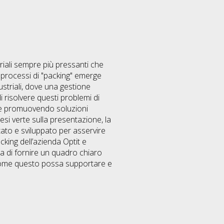
riali sempre più pressanti che
i processi di "packing" emerge
ustriali, dove una gestione
i risolvere questi problemi di
e e promuovendo soluzioni
 tesi verte sulla presentazione, la
tato e sviluppato per asservire
king dell’azienda Optit e
lla di fornire un quadro chiaro
 come questo possa supportare e