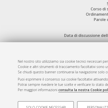
Corso di 
Ordinament
Parole 
Data di discussione dell
Nel nostro sito utilizziamo sia cookie tecnici necessari per
Cookie e altri strumenti di tracciamento facoltativi sono us
AMS Laure
Atom
Se chiudi questo banner continuerai la navigazione solo c
Servizio i
Rss 1.0
Puoi esprimere il consenso sui cookie facoltativi attivando
Impostazio
Potrai sempre rivedere le tue scelte e verificare lo stato 
Rss 2.0
Informativa
Per maggiori informazioni
consulta la nostra Cookie pol
Condizioni 
COOKIE DI PROFILAZIONE - FACOLTATIVI
SOLO COOKIE NECESSARI
PERSONALIZZ