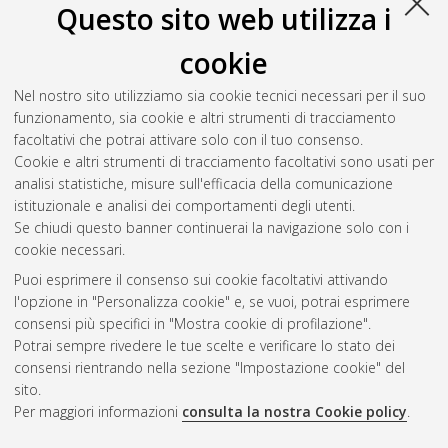
Questo sito web utilizza i
Salva citazione
Condividi
Il full-text non è disponibile per scelta dell'autore. (
Contatta
cookie
l'autore
)
Abstract
Nel nostro sito utilizziamo sia cookie tecnici necessari per il suo
funzionamento, sia cookie e altri strumenti di tracciamento
facoltativi che potrai attivare solo con il tuo consenso.
Altri metadati
Cookie e altri strumenti di tracciamento facoltativi sono usati per
analisi statistiche, misure sull'efficacia della comunicazione
Gestione del documento:
istituzionale e analisi dei comportamenti degli utenti.
Se chiudi questo banner continuerai la navigazione solo con i
cookie necessari.
Puoi esprimere il consenso sui cookie facoltativi attivando
Atom
l'opzione in "Personalizza cookie" e, se vuoi, potrai esprimere
Rss 1.0
consensi più specifici in "Mostra cookie di profilazione".
Potrai sempre rivedere le tue scelte e verificare lo stato dei
Rss 2.0
consensi rientrando nella sezione "Impostazione cookie" del
sito.
Per maggiori informazioni
consulta la nostra Cookie policy
.
AMS Laurea
Servizio implementato e gestito da
AlmaDL