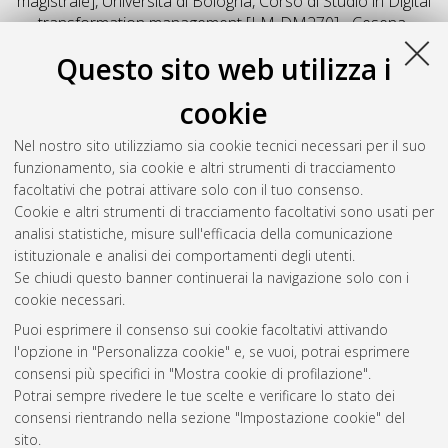
magistrale], Università di Bologna, Corso di Studio in
Digital
transformation management [LM-DM270] - Cesena
,
Documento full-text non disponibile
Questo sito web utilizza i
Salva citazione
Condividi
Il full-text non è disponibile per scelta dell'autore. (
Contatta
cookie
l'autore
)
Abstract
Nel nostro sito utilizziamo sia cookie tecnici necessari per il suo
funzionamento, sia cookie e altri strumenti di tracciamento
facoltativi che potrai attivare solo con il tuo consenso.
Altri metadati
Cookie e altri strumenti di tracciamento facoltativi sono usati per
analisi statistiche, misure sull'efficacia della comunicazione
Gestione del documento:
istituzionale e analisi dei comportamenti degli utenti.
Se chiudi questo banner continuerai la navigazione solo con i
cookie necessari.
Puoi esprimere il consenso sui cookie facoltativi attivando
Atom
l'opzione in "Personalizza cookie" e, se vuoi, potrai esprimere
Rss 1.0
consensi più specifici in "Mostra cookie di profilazione".
Potrai sempre rivedere le tue scelte e verificare lo stato dei
Rss 2.0
consensi rientrando nella sezione "Impostazione cookie" del
sito.