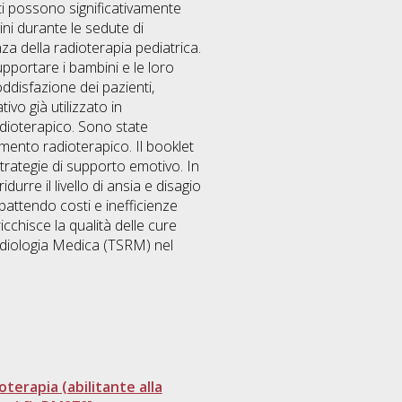
ati possono significativamente
ni durante le sedute di
za della radioterapia pediatrica.
upportare i bambini e le loro
oddisfazione dei pazienti,
vo già utilizzato in
adioterapico. Sono state
amento radioterapico. Il booklet
trategie di supporto emotivo. In
durre il livello di ansia e disagio
battendo costi e inefficienze
icchisce la qualità delle cure
adiologia Medica (TSRM) nel
terapia (abilitante alla