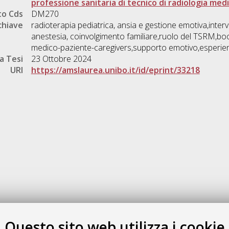
professione sanitaria di tecnico di radiologia med
o Cds
DM270
chiave
radioterapia pediatrica, ansia e gestione emotiva,inter
anestesia, coinvolgimento familiare,ruolo del TSRM,bo
medico-paziente-caregivers,supporto emotivo,esperien
a Tesi
23 Ottobre 2024
URI
https://amslaurea.unibo.it/id/eprint/33218
Gestione del documento:
Questo sito web utilizza i cookie