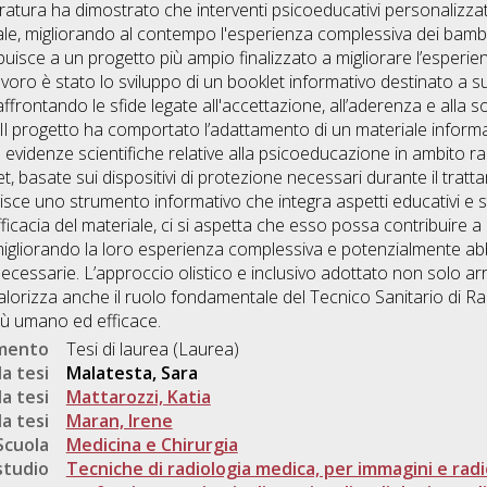
teratura ha dimostrato che interventi psicoeducativi personalizz
rale, migliorando al contempo l'esperienza complessiva dei bambi
buisce a un progetto più ampio finalizzato a migliorare l’esperien
lavoro è stato lo sviluppo di un booklet informativo destinato a s
affrontando le sfide legate all'accettazione, all’aderenza e alla s
 Il progetto ha comportato l’adattamento di un materiale informati
 evidenze scientifiche relative alla psicoeducazione in ambito r
t, basate sui dispositivi di protezione necessari durante il tratt
isce uno strumento informativo che integra aspetti educativi e s
efficacia del materiale, ci si aspetta che esso possa contribuire a ri
, migliorando la loro esperienza complessiva e potenzialmente ab
ecessarie. L’approccio olistico e inclusivo adottato non solo arr
alorizza anche il ruolo fondamentale del Tecnico Sanitario di R
iù umano ed efficace.
umento
Tesi di laurea (Laurea)
a tesi
Malatesta, Sara
a tesi
Mattarozzi, Katia
a tesi
Maran, Irene
Scuola
Medicina e Chirurgia
studio
Tecniche di radiologia medica, per immagini e radio