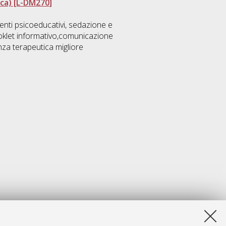
ica) [L-DM270]
venti psicoeducativi, sedazione e
oklet informativo,comunicazione
za terapeutica migliore