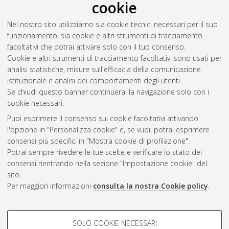
cookie
Nel nostro sito utilizziamo sia cookie tecnici necessari per il suo
funzionamento, sia cookie e altri strumenti di tracciamento
facoltativi che potrai attivare solo con il tuo consenso.
Cookie e altri strumenti di tracciamento facoltativi sono usati per
analisi statistiche, misure sull'efficacia della comunicazione
Gestione del documento:
istituzionale e analisi dei comportamenti degli utenti.
Se chiudi questo banner continuerai la navigazione solo con i
cookie necessari.
Puoi esprimere il consenso sui cookie facoltativi attivando
Atom
l'opzione in "Personalizza cookie" e, se vuoi, potrai esprimere
Rss 1.0
consensi più specifici in "Mostra cookie di profilazione".
Potrai sempre rivedere le tue scelte e verificare lo stato dei
Rss 2.0
consensi rientrando nella sezione "Impostazione cookie" del
sito.
Per maggiori informazioni
consulta la nostra Cookie policy
.
AMS Laurea
Servizio implementato e gestito da
AlmaDL
Impostazioni Cookie
COOKIE DI PROFILAZIONE -
SOLO COOKIE NECESSARI
Informativa sulla privacy
FACOLTATIVI