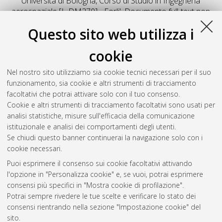
Università di Bologna, Corso di Studio in
Ingegneria
aerospaziale [L-DM270] - Forli'
, Documento full-text non
disponibile
Questo sito web utilizza i
Salva citazione
Condividi
Il full-text non è disponibile per scelta dell'autore. (
Contatta
cookie
l'autore
)
Abstract
Nel nostro sito utilizziamo sia cookie tecnici necessari per il suo
funzionamento, sia cookie e altri strumenti di tracciamento
facoltativi che potrai attivare solo con il tuo consenso.
Altri metadati
Cookie e altri strumenti di tracciamento facoltativi sono usati per
analisi statistiche, misure sull'efficacia della comunicazione
Gestione del documento:
istituzionale e analisi dei comportamenti degli utenti.
Se chiudi questo banner continuerai la navigazione solo con i
cookie necessari.
Puoi esprimere il consenso sui cookie facoltativi attivando
Atom
l'opzione in "Personalizza cookie" e, se vuoi, potrai esprimere
Rss 1.0
consensi più specifici in "Mostra cookie di profilazione".
Potrai sempre rivedere le tue scelte e verificare lo stato dei
Rss 2.0
consensi rientrando nella sezione "Impostazione cookie" del
sito.