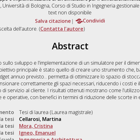
 Università di Bologna, Corso di Studio in
Ingegneria gestiona
text non disponibile
Salva citazione
Condividi
scelta dell'autore. (
Contatta l'autore
)
Abstract
zato sullo sviluppo e l'implementazione di un simulatore per il di
biettivo principale è stato quello di creare uno strumento che, 
get annuo previsto... permetta di ottimizzare lo spazio di stocca
nsionare correttamente gli spazi necessari, riducendo i costi e il 
llo di servizio al cliente. I risultati ottenuti mostrano come l'utili
e operative, con benefici in termini di riduzione delle scorte in e
umento
Tesi di laurea (Laurea magistrale)
a tesi
Cellarosi, Martina
a tesi
Mora, Cristina
a tesi
Igneo, Emanuel
Scuola
Ingegneria e Architettura