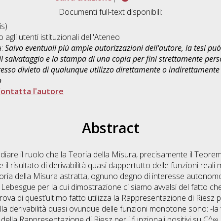
Documenti full-text disponibili:
s)
o agli utenti istituzionali dell'Ateneo
a:
Salvo eventuali più ampie autorizzazioni dell'autore, la tesi p
il salvataggio e la stampa di una copia per fini strettamente person
sso divieto di qualunque utilizzo direttamente o indirettamente 
o
ontatta l'autore
Abstract
udiare il ruolo che la Teoria della Misura, precisamente il Teor
il risultato di derivabilità quasi dappertutto delle funzioni real
Teoria della Misura astratta, ognuno degno di interesse autonomo.
besgue per la cui dimostrazione ci siamo avvalsi del fatto che 
ova di quest’ultimo fatto utilizza la Rappresentazione di Riesz per 
ella derivabilità quasi ovunque delle funzioni monotone sono: -la
 della Rappresentazione di Riesz per i funzionali positivi su C^∞_0