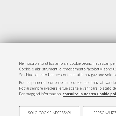
Nel nostro sito utilizziamo sia cookie tecnici necessari per
Cookie e altri strumenti di tracciamento facoltativi sono us
AMS Laure
Atom
Se chiudi questo banner continuerai la navigazione solo c
Servizio i
Rss 1.0
Puoi esprimere il consenso sui cookie facoltativi attivando
Impostazio
Potrai sempre rivedere le tue scelte e verificare lo stato 
Rss 2.0
Informativa
Per maggiori informazioni
consulta la nostra Cookie pol
Condizioni 
COOKIE DI PROFILAZIONE - FACOLTATIVI
SOLO COOKIE NECESSARI
PERSONALIZZ