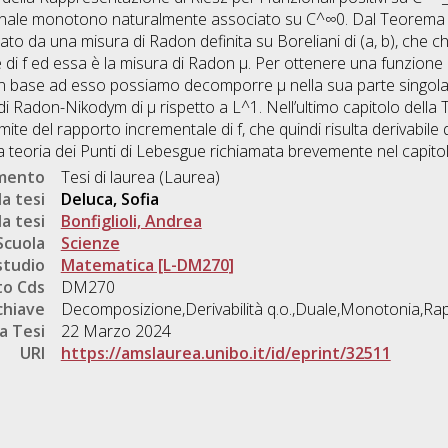
ionale monotono naturalmente associato su C^∞0. Dal Teorema di R
to da una misura di Radon definita su Boreliani di (a, b), che 
le di f ed essa è la misura di Radon µ. Per ottenere una funzione
n base ad esso possiamo decomporre µ nella sua parte singola
i Radon-Nikodym di µ rispetto a L^1. Nell’ultimo capitolo della
imite del rapporto incrementale di f, che quindi risulta derivabile
a teoria dei Punti di Lebesgue richiamata brevemente nel capitol
umento
Tesi di laurea (Laurea)
a tesi
Deluca, Sofia
a tesi
Bonfiglioli, Andrea
Scuola
Scienze
studio
Matematica [L-DM270]
o Cds
DM270
chiave
Decomposizione,Derivabilità q.o.,Duale,Monotonia,Ra
a Tesi
22 Marzo 2024
URI
https://amslaurea.unibo.it/id/eprint/32511