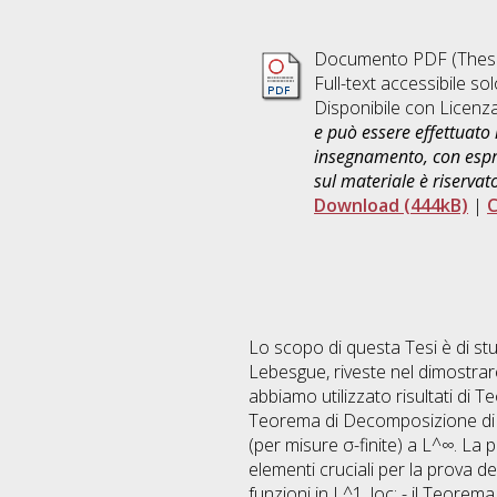
Documento PDF (Thesi
Full-text accessibile sol
Disponibile con Licenz
e può essere effettuato 
insegnamento, con espre
sul materiale è riservat
Download (444kB)
|
C
Lo scopo di questa Tesi è di st
Lebesgue, riveste nel dimostrare 
abbiamo utilizzato risultati di 
Teorema di Decomposizione di Le
(per misure σ-finite) a L^∞. La pr
elementi cruciali per la prova d
funzioni in L^1_loc; - il Teorema