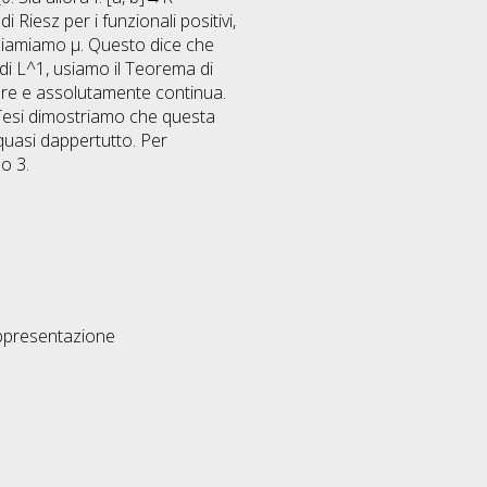
iesz per i funzionali positivi,
chiamiamo µ. Questo dice che
 di L^1, usiamo il Teorema di
re e assolutamente continua.
 Tesi dimostriamo che questa
 quasi dappertutto. Per
o 3.
ppresentazione