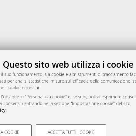
Gestione del documento:
Questo sito web utilizza i cookie
 il suo funzionamento, sia cookie e altri strumenti di tracciamento faco
ati per analisi statistiche, misure sull'efficacia della comunicazione is
a
on i cookie necessari.
mplementato e gestito da
AlmaDL
 l'opzione in "Personalizza cookie" e, se vuoi, potrai esprimere consens
ni Cookie
dei consensi rientrando nella sezione "Impostazione cookie" del sito.
 sulla privacy
icy
.
d’uso del sito
COOKIE TECNICI - NECES
A COOKIE
ACCETTA TUTTI I COOKIE