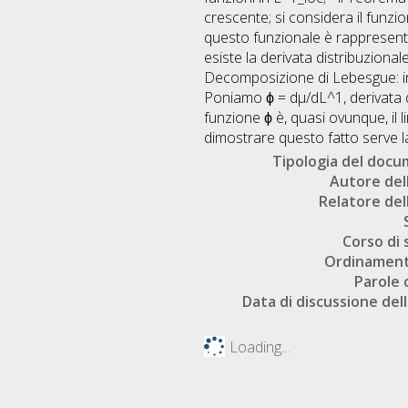
crescente; si considera il funz
questo funzionale è rappresenta
esiste la derivata distribuziona
Decomposizione di Lebesgue: i
Poniamo ϕ = dµ/dL^1, derivata d
funzione ϕ è, quasi ovunque, il l
dimostrare questo fatto serve l
Tipologia del doc
Autore dell
Relatore dell
Corso di 
Ordinament
Parole 
Data di discussione dell
Loading...