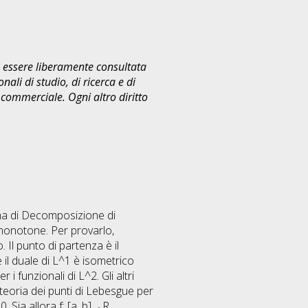
uò essere liberamente consultata
ali di studio, di ricerca e di
commerciale. Ogni altro diritto
ema di Decomposizione di
i monotone. Per provarlo,
 Il punto di partenza è il
il duale di L^1 è isometrico
i funzionali di L^2. Gli altri
 teoria dei punti di Lebesgue per
. Sia allora f: [a, b]→R