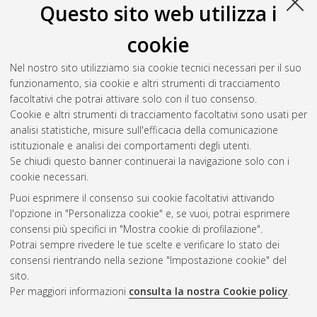
Questo sito web utilizza i
Salva citazione
Condividi
Il full-text non è disponibile per scelta dell'autore. (
Contatta
cookie
l'autore
)
Abstract
Nel nostro sito utilizziamo sia cookie tecnici necessari per il suo
funzionamento, sia cookie e altri strumenti di tracciamento
facoltativi che potrai attivare solo con il tuo consenso.
Altri metadati
Cookie e altri strumenti di tracciamento facoltativi sono usati per
analisi statistiche, misure sull'efficacia della comunicazione
Gestione del documento:
istituzionale e analisi dei comportamenti degli utenti.
Se chiudi questo banner continuerai la navigazione solo con i
cookie necessari.
Puoi esprimere il consenso sui cookie facoltativi attivando
Atom
l'opzione in "Personalizza cookie" e, se vuoi, potrai esprimere
Rss 1.0
consensi più specifici in "Mostra cookie di profilazione".
Potrai sempre rivedere le tue scelte e verificare lo stato dei
Rss 2.0
consensi rientrando nella sezione "Impostazione cookie" del
sito.
Per maggiori informazioni
consulta la nostra Cookie policy
.
AMS Laurea
Servizio implementato e gestito da
AlmaDL