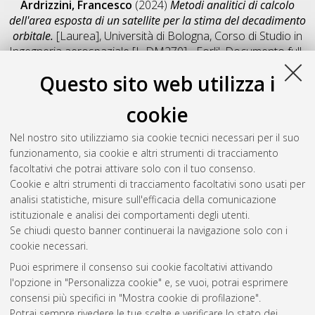
Ardrizzini, Francesco
(2024)
Metodi analitici di calcolo
dell'area esposta di un satellite per la stima del decadimento
orbitale.
[Laurea], Università di Bologna, Corso di Studio in
Ingegneria aerospaziale [L-DM270] - Forli'
, Documento full-
text non disponibile
Questo sito web utilizza i
Salva citazione
Condividi
Il full-text non è disponibile per scelta dell'autore. (
Contatta
cookie
l'autore
)
Abstract
Nel nostro sito utilizziamo sia cookie tecnici necessari per il suo
funzionamento, sia cookie e altri strumenti di tracciamento
facoltativi che potrai attivare solo con il tuo consenso.
Altri metadati
Cookie e altri strumenti di tracciamento facoltativi sono usati per
analisi statistiche, misure sull'efficacia della comunicazione
Gestione del documento:
istituzionale e analisi dei comportamenti degli utenti.
Se chiudi questo banner continuerai la navigazione solo con i
cookie necessari.
Puoi esprimere il consenso sui cookie facoltativi attivando
Atom
l'opzione in "Personalizza cookie" e, se vuoi, potrai esprimere
Rss 1.0
consensi più specifici in "Mostra cookie di profilazione".
Potrai sempre rivedere le tue scelte e verificare lo stato dei