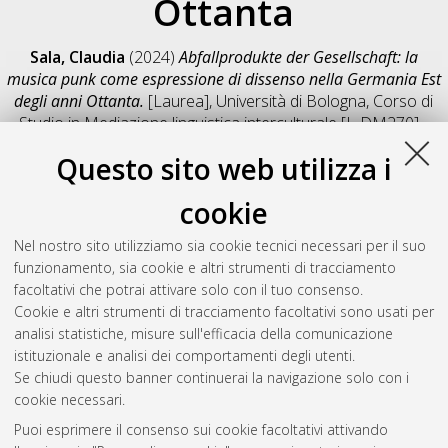
Ottanta
Sala, Claudia
(2024)
Abfallprodukte der Gesellschaft: la
musica punk come espressione di dissenso nella Germania Est
degli anni Ottanta.
[Laurea], Università di Bologna, Corso di
Studio in
Mediazione linguistica interculturale [L-DM270] -
Forli'
, Documento full-text non disponibile
Questo sito web utilizza i
Salva citazione
Condividi
Il full-text non è disponibile per scelta dell'autore. (
Contatta
cookie
l'autore
)
Abstract
Nel nostro sito utilizziamo sia cookie tecnici necessari per il suo
funzionamento, sia cookie e altri strumenti di tracciamento
facoltativi che potrai attivare solo con il tuo consenso.
Altri metadati
Cookie e altri strumenti di tracciamento facoltativi sono usati per
analisi statistiche, misure sull'efficacia della comunicazione
Gestione del documento:
istituzionale e analisi dei comportamenti degli utenti.
Se chiudi questo banner continuerai la navigazione solo con i
cookie necessari.
Puoi esprimere il consenso sui cookie facoltativi attivando
Atom