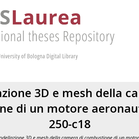
zione 3D e mesh della c
e di un motore aeronaut
250-c18
dellazione 3D e mesh della camera di combustione di un motore