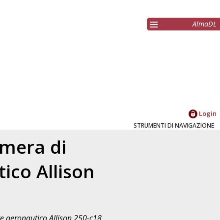
AlmaDL
Login
STRUMENTI DI NAVIGAZIONE
amera di
ico Allison
 aeronautico Allison 250-c18.