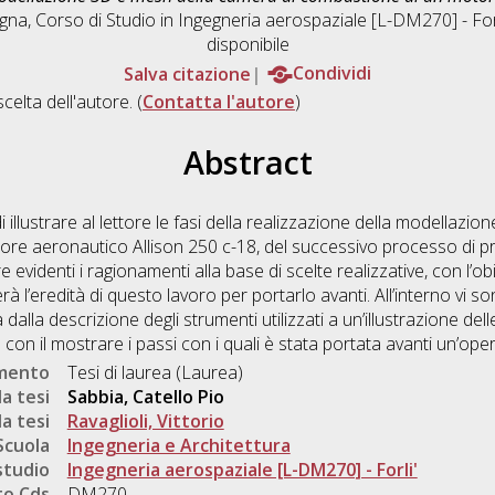
ogna, Corso di Studio in
Ingegneria aerospaziale [L-DM270] - Forl
disponibile
Salva citazione
Condividi
scelta dell'autore. (
Contatta l'autore
)
Abstract
 illustrare al lettore le fasi della realizzazione della modellazi
re aeronautico Allison 250 c-18, del successivo processo di p
 evidenti i ragionamenti alla base di scelte realizzative, con l’obi
à l’eredità di questo lavoro per portarlo avanti. All’interno vi s
a dalla descrizione degli strumenti utilizzati a un’illustrazione de
con il mostrare i passi con i quali è stata portata avanti un’op
umento
Tesi di laurea (Laurea)
a tesi
Sabbia, Catello Pio
a tesi
Ravaglioli, Vittorio
Scuola
Ingegneria e Architettura
studio
Ingegneria aerospaziale [L-DM270] - Forli'
o Cds
DM270