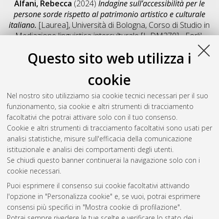
Alfani, Rebecca
(2024)
Indagine sull’accessibilità per le
persone sorde rispetto al patrimonio artistico e culturale
italiano.
[Laurea], Università di Bologna, Corso di Studio in
Mediazione linguistica interculturale [L-DM270] - Forli'
,
Documento full-text non disponibile
Questo sito web utilizza i
Salva citazione
Condividi
Il full-text non è disponibile per scelta dell'autore. (
Contatta
cookie
l'autore
)
Abstract
Nel nostro sito utilizziamo sia cookie tecnici necessari per il suo
funzionamento, sia cookie e altri strumenti di tracciamento
facoltativi che potrai attivare solo con il tuo consenso.
Altri metadati
Cookie e altri strumenti di tracciamento facoltativi sono usati per
analisi statistiche, misure sull'efficacia della comunicazione
Gestione del documento:
istituzionale e analisi dei comportamenti degli utenti.
Se chiudi questo banner continuerai la navigazione solo con i
cookie necessari.
Puoi esprimere il consenso sui cookie facoltativi attivando
Atom
l'opzione in "Personalizza cookie" e, se vuoi, potrai esprimere
Rss 1.0
consensi più specifici in "Mostra cookie di profilazione".
Potrai sempre rivedere le tue scelte e verificare lo stato dei