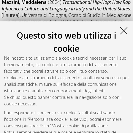
Mazzini, Maddalena
(2024)
Transnational Hip-Hop: How Rap
Influenced Culture and Language in Italy and the United States.
[Laurea], Università di Bologna, Corso di Studio in
Mediazione
linguistica interculturale [L-DM270] - Forli'
, Documento full-
text non disponibile
Questo sito web utilizza i
Salva citazione
Condividi
Il full-text non è disponibile per scelta dell'autore. (
Contatta
cookie
l'autore
)
Abstract
Nel nostro sito utilizziamo sia cookie tecnici necessari per il suo
funzionamento, sia cookie e altri strumenti di tracciamento
facoltativi che potrai attivare solo con il tuo consenso.
Altri metadati
Cookie e altri strumenti di tracciamento facoltativi sono usati per
analisi statistiche, misure sull'efficacia della comunicazione
Gestione del documento:
istituzionale e analisi dei comportamenti degli utenti.
Se chiudi questo banner continuerai la navigazione solo con i
cookie necessari.
Puoi esprimere il consenso sui cookie facoltativi attivando
Atom
l'opzione in "Personalizza cookie" e, se vuoi, potrai esprimere
Rss 1.0
consensi più specifici in "Mostra cookie di profilazione".
Potrai sempre rivedere le tue scelte e verificare lo stato dei