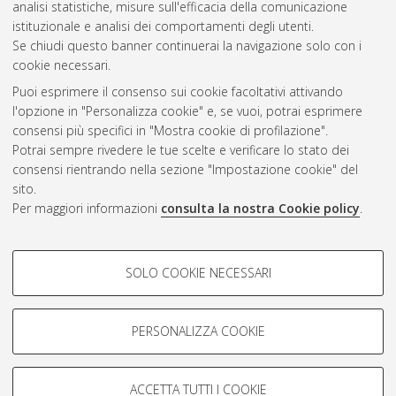
analisi statistiche, misure sull'efficacia della comunicazione
Gestione del documento:
istituzionale e analisi dei comportamenti degli utenti.
Se chiudi questo banner continuerai la navigazione solo con i
cookie necessari.
Puoi esprimere il consenso sui cookie facoltativi attivando
Atom
l'opzione in "Personalizza cookie" e, se vuoi, potrai esprimere
Rss 1.0
consensi più specifici in "Mostra cookie di profilazione".
Potrai sempre rivedere le tue scelte e verificare lo stato dei
Rss 2.0
consensi rientrando nella sezione "Impostazione cookie" del
sito.
Per maggiori informazioni
consulta la nostra Cookie policy
.
AMS Laurea
Servizio implementato e gestito da
AlmaDL
Impostazioni Cookie
COOKIE DI PROFILAZIONE -
SOLO COOKIE NECESSARI
Informativa sulla privacy
FACOLTATIVI
Condizioni d’uso del sito
Si tratta di cookie utilizzati per analizzare le caratteristiche della
navigazione degli utenti, creare profili in base al loro comportamento
PERSONALIZZA COOKIE
sul sito, per analisi di marketing.
Mostra cookie di profilazione
ACCETTA TUTTI I COOKIE