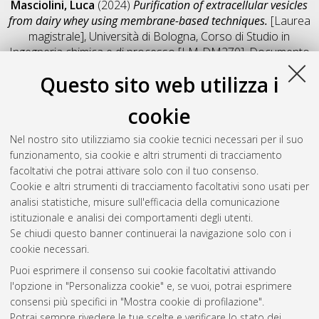
Masciolini, Luca
(2024)
Purification of extracellular vesicles
from dairy whey using membrane-based techniques.
[Laurea
magistrale], Università di Bologna, Corso di Studio in
Ingegneria chimica e di processo [LM-DM270]
, Documento
full-text non disponibile
Questo sito web utilizza i
Salva citazione
Condividi
Il full-text non è disponibile per scelta dell'autore. (
Contatta
cookie
l'autore
)
Abstract
Nel nostro sito utilizziamo sia cookie tecnici necessari per il suo
funzionamento, sia cookie e altri strumenti di tracciamento
facoltativi che potrai attivare solo con il tuo consenso.
Altri metadati
Cookie e altri strumenti di tracciamento facoltativi sono usati per
analisi statistiche, misure sull'efficacia della comunicazione
Gestione del documento:
istituzionale e analisi dei comportamenti degli utenti.
Se chiudi questo banner continuerai la navigazione solo con i
cookie necessari.
Puoi esprimere il consenso sui cookie facoltativi attivando
Atom
l'opzione in "Personalizza cookie" e, se vuoi, potrai esprimere
Rss 1.0
consensi più specifici in "Mostra cookie di profilazione".
Potrai sempre rivedere le tue scelte e verificare lo stato dei