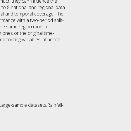
much they can influence the
g to 8 national and regional data
tial and temporal coverage. The
rmance with a two-period split-
the same region (and in
 ones or the original time-
ed forcing variables influence
rge-sample datasets,Rainfall-