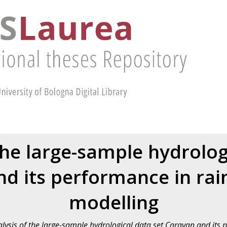
the large-sample hydrolog
d its performance in rain
modelling
lysis of the large-sample hydrological data set Caravan and its p