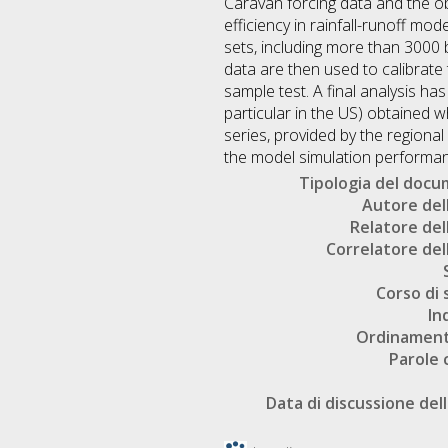
Caravan forcing data and the o
efficiency in rainfall-runoff mod
sets, including more than 3000 
data are then used to calibrate
sample test. A final analysis h
particular in the US) obtained w
series, provided by the regiona
the model simulation performa
Tipologia del doc
Autore dell
Relatore dell
Correlatore dell
Corso di 
In
Ordinament
Parole 
Data di discussione dell