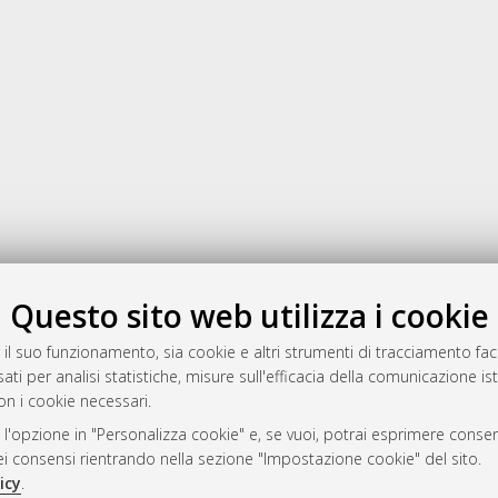
Gestione del documento:
Questo sito web utilizza i cookie
 il suo funzionamento, sia cookie e altri strumenti di tracciamento faco
ati per analisi statistiche, misure sull'efficacia della comunicazione is
a
on i cookie necessari.
mplementato e gestito da
AlmaDL
 l'opzione in "Personalizza cookie" e, se vuoi, potrai esprimere consens
ni Cookie
dei consensi rientrando nella sezione "Impostazione cookie" del sito.
 sulla privacy
icy
.
d’uso del sito