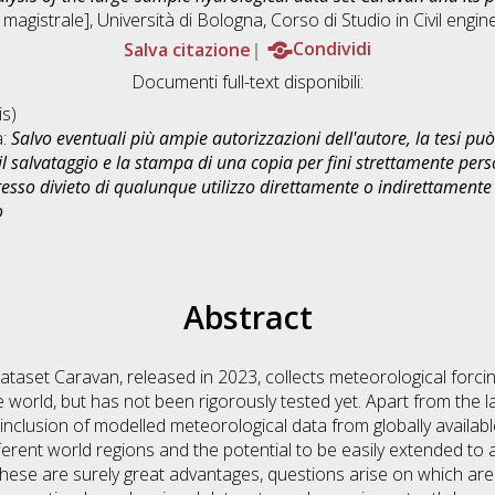
magistrale], Università di Bologna, Corso di Studio in
Civil eng
Salva citazione
Condividi
Documenti full-text disponibili:
s)
a:
Salvo eventuali più ampie autorizzazioni dell'autore, la tesi p
il salvataggio e la stampa di una copia per fini strettamente person
sso divieto di qualunque utilizzo direttamente o indirettamente 
o
Abstract
ataset Caravan, released in 2023, collects meteorological forc
world, but has not been rigorously tested yet. Apart from the la
 inclusion of modelled meteorological data from globally availab
ent world regions and the potential to be easily extended to a
these are surely great advantages, questions arise on which ar