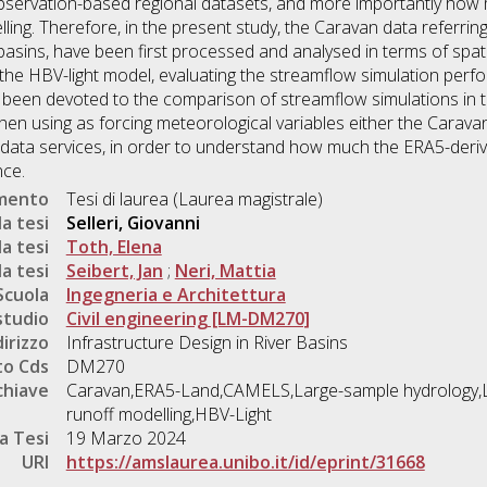
bservation-based regional datasets, and more importantly how 
elling. Therefore, in the present study, the Caravan data referrin
basins, have been first processed and analysed in terms of spa
 the HBV-light model, evaluating the streamflow simulation perfo
as been devoted to the comparison of streamflow simulations in 
hen using as forcing meteorological variables either the Caravan
l data services, in order to understand how much the ERA5-deriv
nce.
umento
Tesi di laurea (Laurea magistrale)
a tesi
Selleri, Giovanni
a tesi
Toth, Elena
a tesi
Seibert, Jan
;
Neri, Mattia
Scuola
Ingegneria e Architettura
studio
Civil engineering [LM-DM270]
dirizzo
Infrastructure Design in River Basins
o Cds
DM270
chiave
Caravan,ERA5-Land,CAMELS,Large-sample hydrology,La
runoff modelling,HBV-Light
a Tesi
19 Marzo 2024
URI
https://amslaurea.unibo.it/id/eprint/31668