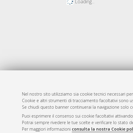
Loading...
Nel nostro sito utilizziamo sia cookie tecnici necessari per
Cookie e altri strumenti di tracciamento facoltativi sono us
AMS Laure
Atom
Se chiudi questo banner continuerai la navigazione solo c
Servizio i
Rss 1.0
Puoi esprimere il consenso sui cookie facoltativi attivando
Impostazio
Potrai sempre rivedere le tue scelte e verificare lo stato 
Rss 2.0
Informativa
Per maggiori informazioni
consulta la nostra Cookie pol
Condizioni 