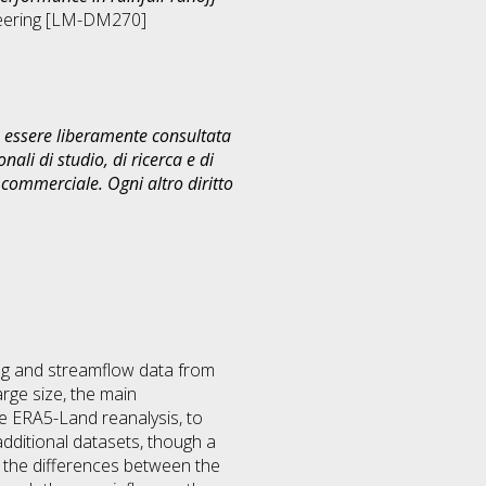
ineering [LM-DM270]
uò essere liberamente consultata
ali di studio, di ricerca e di
commerciale. Ogni altro diritto
ing and streamflow data from
rge size, the main
le ERA5-Land reanalysis, to
dditional datasets, though a
e the differences between the