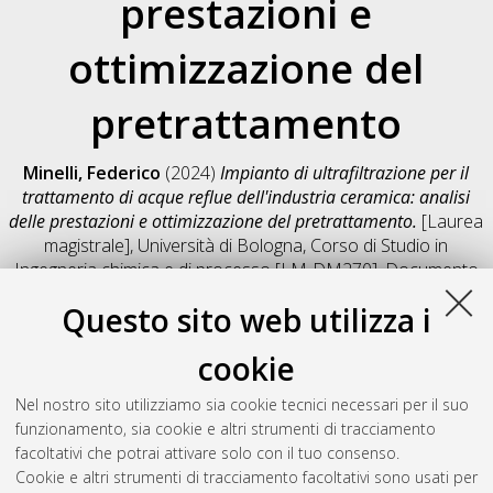
prestazioni e
ottimizzazione del
pretrattamento
Minelli, Federico
(2024)
Impianto di ultrafiltrazione per il
trattamento di acque reflue dell'industria ceramica: analisi
delle prestazioni e ottimizzazione del pretrattamento.
[Laurea
magistrale], Università di Bologna, Corso di Studio in
Ingegneria chimica e di processo [LM-DM270]
, Documento
full-text non disponibile
Questo sito web utilizza i
Salva citazione
Condividi
Il full-text non è disponibile per scelta dell'autore. (
Contatta
cookie
l'autore
)
Abstract
Nel nostro sito utilizziamo sia cookie tecnici necessari per il suo
funzionamento, sia cookie e altri strumenti di tracciamento
facoltativi che potrai attivare solo con il tuo consenso.
Altri metadati
Cookie e altri strumenti di tracciamento facoltativi sono usati per