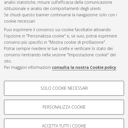
analisi statistiche, misure sull'efficacia della comunicazione
Gestione del documento:
istituzionale e analisi dei comportamenti degli utenti.
Se chiudi questo banner continuerai la navigazione solo con i
cookie necessari.
Puoi esprimere il consenso sui cookie facoltativi attivando
Atom
l'opzione in "Personalizza cookie" e, se vuoi, potrai esprimere
Rss 1.0
consensi più specifici in "Mostra cookie di profilazione".
Potrai sempre rivedere le tue scelte e verificare lo stato dei
Rss 2.0
consensi rientrando nella sezione "Impostazione cookie" del
sito.
Per maggiori informazioni
consulta la nostra Cookie policy
.
AMS Laurea
Servizio implementato e gestito da
AlmaDL
Impostazioni Cookie
COOKIE DI PROFILAZIONE -
SOLO COOKIE NECESSARI
Informativa sulla privacy
FACOLTATIVI
Condizioni d’uso del sito
Si tratta di cookie utilizzati per analizzare le caratteristiche della
navigazione degli utenti, creare profili in base al loro comportamento
PERSONALIZZA COOKIE
sul sito, per analisi di marketing.
Mostra cookie di profilazione
ACCETTA TUTTI I COOKIE