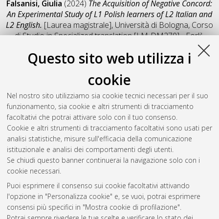
Falsanisi, Giulia
(2024)
The Acquisition of Negative Concord:
An Experimental Study of L1 Polish learners of L2 Italian and
L2 English.
[Laurea magistrale], Università di Bologna, Corso
di Studio in
Specialized translation [LM-DM270] - Forli'
,
Documento full-text non disponibile
Questo sito web utilizza i
Salva citazione
Condividi
Il full-text non è disponibile per scelta dell'autore. (
Contatta
cookie
l'autore
)
Abstract
Nel nostro sito utilizziamo sia cookie tecnici necessari per il suo
funzionamento, sia cookie e altri strumenti di tracciamento
facoltativi che potrai attivare solo con il tuo consenso.
Altri metadati
Cookie e altri strumenti di tracciamento facoltativi sono usati per
analisi statistiche, misure sull'efficacia della comunicazione
Gestione del documento:
istituzionale e analisi dei comportamenti degli utenti.
Se chiudi questo banner continuerai la navigazione solo con i
cookie necessari.
Puoi esprimere il consenso sui cookie facoltativi attivando
Atom
l'opzione in "Personalizza cookie" e, se vuoi, potrai esprimere
Rss 1.0
consensi più specifici in "Mostra cookie di profilazione".
Potrai sempre rivedere le tue scelte e verificare lo stato dei