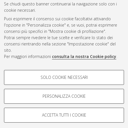
Se chiudi questo banner continuerai la navigazione solo con i
cookie necessari.
Puoi esprimere il consenso sui cookie facoltativi attivando
Atom
l'opzione in "Personalizza cookie" e, se vuoi, potrai esprimere
Rss 1.0
consensi più specifici in "Mostra cookie di profilazione".
Potrai sempre rivedere le tue scelte e verificare lo stato dei
Rss 2.0
consensi rientrando nella sezione "Impostazione cookie" del
sito.
Per maggiori informazioni
consulta la nostra Cookie policy
.
AMS Laurea
Servizio implementato e gestito da
AlmaDL
Impostazioni Cookie
COOKIE DI PROFILAZIONE -
SOLO COOKIE NECESSARI
Informativa sulla privacy
FACOLTATIVI
Condizioni d’uso del sito
Si tratta di cookie utilizzati per analizzare le caratteristiche della
navigazione degli utenti, creare profili in base al loro comportamento
PERSONALIZZA COOKIE
sul sito, per analisi di marketing.
Mostra cookie di profilazione
ACCETTA TUTTI I COOKIE
Google/Youtube Video
© ALMA MATER STUDIORUM - Università di Bologna, 2007-2026.
COOKIE TECNICI - NECESSARI
Facebook