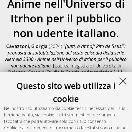
Anime nell'Universo di
Itrhon per il pubblico
non udente italiano.
Cavazzoni, Giorgia
(2024)
"[tutti, a ritmo]: Pito de Betis!":
proposta di sottotitolazione del sesto episodio della serie
Aletheia 3300 - Anime nell'Universo di Itrhon per il pubblico
non udente italiano.
[Laurea magistrale], Università di
Bologna, Corso di Studio in
Specialized translation [LM-
DM270] - Forli'
, Documento full-text non disponibile
Questo sito web utilizza i
Salva citazione
Condividi
Il full-text non è disponibile per scelta dell'autore. (
Contatta
cookie
l'autore
)
Abstract
Nel nostro sito utilizziamo sia cookie tecnici necessari per il suo
funzionamento, sia cookie e altri strumenti di tracciamento
facoltativi che potrai attivare solo con il tuo consenso.
Altri metadati
Cookie e altri strumenti di tracciamento facoltativi sono usati per