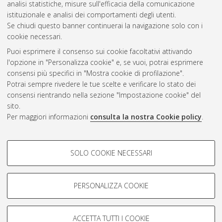
analisi statistiche, misure sull'efficacia della comunicazione
Gestione del documento:
istituzionale e analisi dei comportamenti degli utenti.
Se chiudi questo banner continuerai la navigazione solo con i
cookie necessari.
Puoi esprimere il consenso sui cookie facoltativi attivando
Atom
l'opzione in "Personalizza cookie" e, se vuoi, potrai esprimere
Rss 1.0
consensi più specifici in "Mostra cookie di profilazione".
Potrai sempre rivedere le tue scelte e verificare lo stato dei
Rss 2.0
consensi rientrando nella sezione "Impostazione cookie" del
sito.
Per maggiori informazioni
consulta la nostra Cookie policy
.
AMS Laurea
Servizio implementato e gestito da
AlmaDL
Impostazioni Cookie
COOKIE DI PROFILAZIONE -
SOLO COOKIE NECESSARI
Informativa sulla privacy
FACOLTATIVI
Condizioni d’uso del sito
Si tratta di cookie utilizzati per analizzare le caratteristiche della
navigazione degli utenti, creare profili in base al loro comportamento
PERSONALIZZA COOKIE
sul sito, per analisi di marketing.
Mostra cookie di profilazione
ACCETTA TUTTI I COOKIE