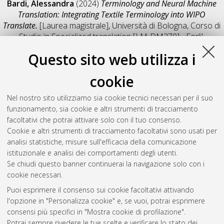
Bardi, Alessandra
(2024)
Terminology and Neural Machine
Translation: Integrating Textile Terminology into WIPO
Translate.
[Laurea magistrale], Università di Bologna, Corso di
Studio in
Specialized translation [LM-DM270] - Forli'
,
Documento full-text non disponibile
Questo sito web utilizza i
Salva citazione
Condividi
Il full-text non è disponibile per scelta dell'autore. (
Contatta
cookie
l'autore
)
Abstract
Nel nostro sito utilizziamo sia cookie tecnici necessari per il suo
funzionamento, sia cookie e altri strumenti di tracciamento
facoltativi che potrai attivare solo con il tuo consenso.
Altri metadati
Cookie e altri strumenti di tracciamento facoltativi sono usati per
analisi statistiche, misure sull'efficacia della comunicazione
Gestione del documento:
istituzionale e analisi dei comportamenti degli utenti.
Se chiudi questo banner continuerai la navigazione solo con i
cookie necessari.
Puoi esprimere il consenso sui cookie facoltativi attivando
Atom
l'opzione in "Personalizza cookie" e, se vuoi, potrai esprimere
Rss 1.0
consensi più specifici in "Mostra cookie di profilazione".
Potrai sempre rivedere le tue scelte e verificare lo stato dei