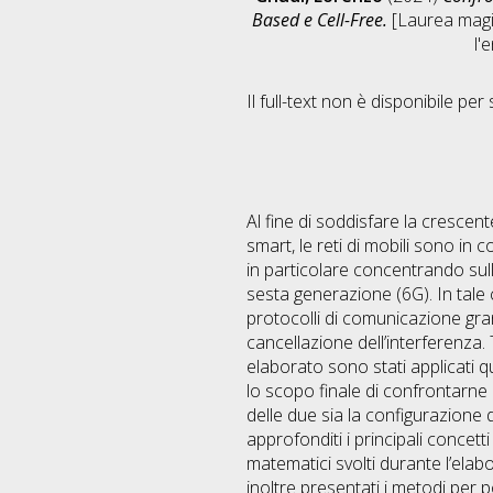
Based e Cell-Free.
[Laurea magis
l'
Il full-text non è disponibile per 
Al fine di soddisfare la crescente
smart, le reti di mobili sono in
in particolare concentrando sul
sesta generazione (6G). In tale 
protocolli di comunicazione grant
cancellazione dell’interferenza
elaborato sono stati applicati q
lo scopo finale di confrontarne 
delle due sia la configurazione
approfonditi i principali concett
matematici svolti durante l’elab
inoltre presentati i metodi per 