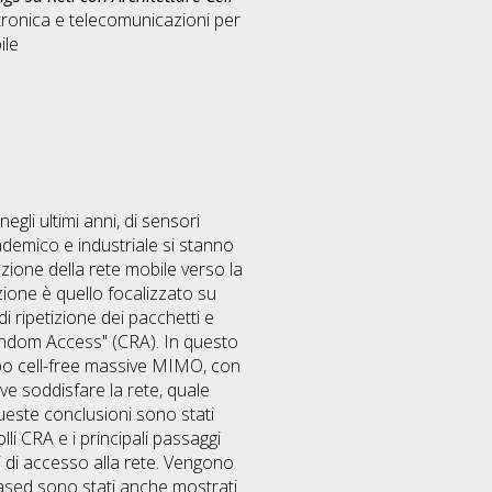
tronica e telecomunicazioni per
ile
egli ultimi anni, di sensori
cademico e industriale si stanno
zione della rete mobile verso la
zione è quello focalizzato su
di ripetizione dei pacchetti e
Random Access" (CRA). In questo
 tipo cell-free massive MIMO, con
ve soddisfare la rete, quale
ueste conclusioni sono stati
lli CRA e i principali passaggi
ti di accesso alla rete. Vengono
-based sono stati anche mostrati