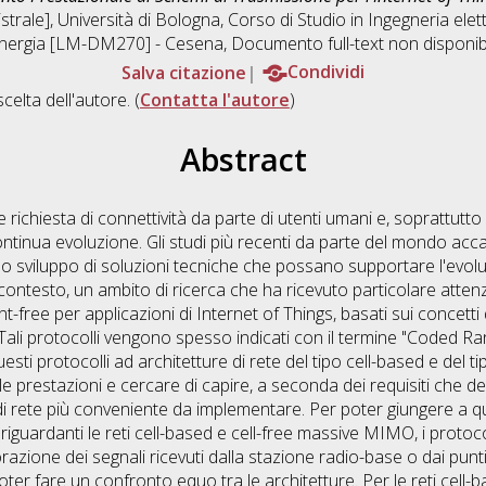
trale], Università di Bologna, Corso di Studio in
Ingegneria elet
energia [LM-DM270] - Cesena
, Documento full-text non disponib
Salva citazione
Condividi
scelta dell'autore. (
Contatta l'autore
)
Abstract
 richiesta di connettività da parte di utenti umani e, soprattutto n
 continua evoluzione. Gli studi più recenti da parte del mondo ac
lo sviluppo di soluzioni tecniche che possano supportare l'evolu
contesto, un ambito di ricerca che ha ricevuto particolare atten
-free per applicazioni di Internet of Things, basati sui concetti 
. Tali protocolli vengono spesso indicati con il termine "Coded 
uesti protocolli ad architetture di rete del tipo cell-based e del
le prestazioni e cercare di capire, a seconda dei requisiti che de
 di rete più conveniente da implementare. Per poter giungere a q
i riguardanti le reti cell-based e cell-free massive MIMO, i protoco
orazione dei segnali ricevuti dalla stazione radio-base o dai pun
poter fare un confronto equo tra le architetture. Per le reti cell