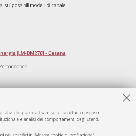
si sui possibili modelli di canale
'energia [LM-DM270] - Cesena
,Performance
ltativi che potrai attivare solo con il tuo consenso.
tituzionale e analisi dei comportamenti degli utenti.
i più specifici in "Mostra cookie di profilazione".