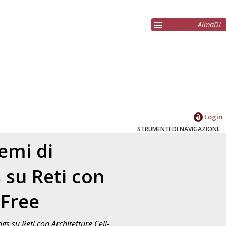
AlmaDL
Login
STRUMENTI DI NAVIGAZIONE
emi di
 su Reti con
-Free
s su Reti con Architetture Cell-