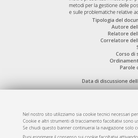
metodi per la gestione delle possi
e sulle problematiche relative ad
Tipologia del doc
Autore dell
Relatore dell
Correlatore dell
Corso di 
Ordinament
Parole 
Data di discussione dell
Nel nostro sito utilizziamo sia cookie tecnici necessari per
Cookie e altri strumenti di tracciamento facoltativi sono us
AMS Laure
Atom
Se chiudi questo banner continuerai la navigazione solo c
Servizio i
Rss 1.0
Puoi esprimere il consenso sui cookie facoltativi attivando