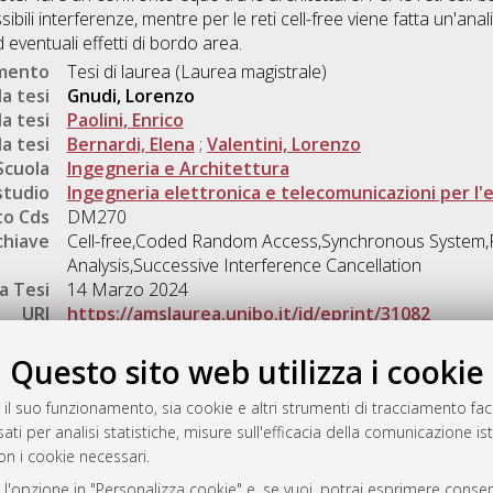
bili interferenze, mentre per le reti cell-free viene fatta un'anali
 eventuali effetti di bordo area.
umento
Tesi di laurea (Laurea magistrale)
a tesi
Gnudi, Lorenzo
a tesi
Paolini, Enrico
a tesi
Bernardi, Elena
;
Valentini, Lorenzo
Scuola
Ingegneria e Architettura
studio
Ingegneria elettronica e telecomunicazioni per l
o Cds
DM270
chiave
Cell-free,Coded Random Access,Synchronous System
Analysis,Successive Interference Cancellation
a Tesi
14 Marzo 2024
URI
https://amslaurea.unibo.it/id/eprint/31082
Gestione del documento:
Questo sito web utilizza i cookie
 il suo funzionamento, sia cookie e altri strumenti di tracciamento faco
ati per analisi statistiche, misure sull'efficacia della comunicazione is
a
on i cookie necessari.
mplementato e gestito da
AlmaDL
 l'opzione in "Personalizza cookie" e, se vuoi, potrai esprimere consens