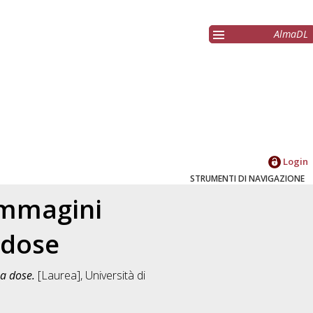
AlmaDL
Login
STRUMENTI DI NAVIGAZIONE
 immagini
 dose
sa dose.
[Laurea], Università di