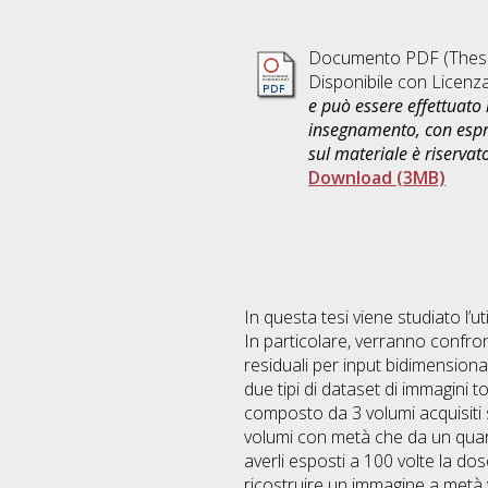
Documento PDF (Thesi
Disponibile con Licenz
e può essere effettuato 
insegnamento, con espre
sul materiale è riservat
Download (3MB)
In questa tesi viene studiato l’u
In particolare, verranno confro
residuali per input bidimensiona
due tipi di dataset di immagini 
composto da 3 volumi acquisiti s
volumi con metà che da un quart
averli esposti a 100 volte la dos
ricostruire un immagine a metà 