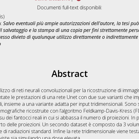
Documenti full-text disponibili:
s)
a:
Salvo eventuali più ampie autorizzazioni dell'autore, la tesi p
il salvataggio e la stampa di una copia per fini strettamente person
sso divieto di qualunque utilizzo direttamente o indirettamente 
o
Abstract
tilizzo di reti neurali convoluzionali per la ricostruzione di imm
ntate le prestazioni di una rete Unet con due sue varianti che
li, insieme a una variante adatta per input tridimensionali. Sono 
tomografiche ricostruite con l’algoritmo Feldkamp-Davis-Kress (F
u dei fantocci reali in cui si abbassa il numero di proiezioni. In
o delle proiezioni. Un secondo dataset è composto da 3 volumi 
e di radiazioni standard. Infine la rete tridimensionale viene tes
viste sia simulando una dose elevata.