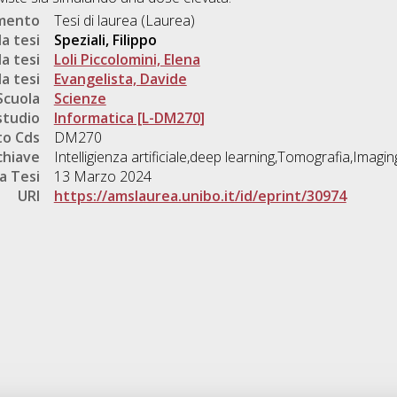
umento
Tesi di laurea (Laurea)
a tesi
Speziali, Filippo
a tesi
Loli Piccolomini, Elena
a tesi
Evangelista, Davide
Scuola
Scienze
studio
Informatica [L-DM270]
o Cds
DM270
chiave
Intelligienza artificiale,deep learning,Tomografia,Imag
a Tesi
13 Marzo 2024
URI
https://amslaurea.unibo.it/id/eprint/30974