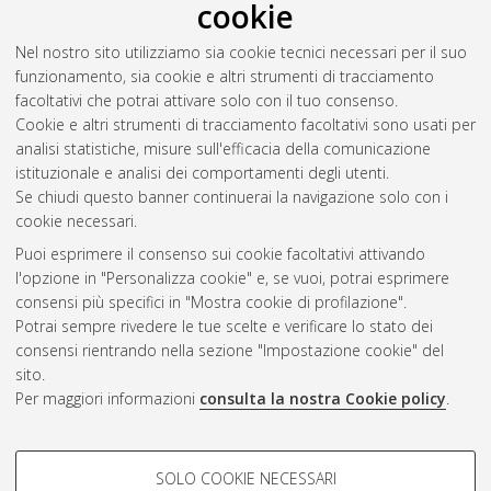
cookie
Nel nostro sito utilizziamo sia cookie tecnici necessari per il suo
funzionamento, sia cookie e altri strumenti di tracciamento
facoltativi che potrai attivare solo con il tuo consenso.
Cookie e altri strumenti di tracciamento facoltativi sono usati per
analisi statistiche, misure sull'efficacia della comunicazione
Gestione del documento:
istituzionale e analisi dei comportamenti degli utenti.
Se chiudi questo banner continuerai la navigazione solo con i
cookie necessari.
Puoi esprimere il consenso sui cookie facoltativi attivando
Atom
l'opzione in "Personalizza cookie" e, se vuoi, potrai esprimere
Rss 1.0
consensi più specifici in "Mostra cookie di profilazione".
Potrai sempre rivedere le tue scelte e verificare lo stato dei
Rss 2.0
consensi rientrando nella sezione "Impostazione cookie" del
sito.
Per maggiori informazioni
consulta la nostra Cookie policy
.
AMS Laurea
Servizio implementato e gestito da
AlmaDL
Impostazioni Cookie
COOKIE DI PROFILAZIONE -
SOLO COOKIE NECESSARI
Informativa sulla privacy
FACOLTATIVI