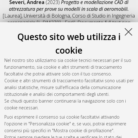
Severi, Andrea
(2023)
Progetto e modellazione CAD di
attrezzatura per prove su modelli in scala di aeromobili.
[Laurea], Università di Bologna, Corso di Studio in
Ingegneria
aerospaziale [L-DM270] - Forli'
, Documento full-text non
disponibile
Questo sito web utilizza i
Salva citazione
Condividi
Il full-text non è disponibile per scelta dell'autore. (
Contatta
cookie
l'autore
)
Abstract
Nel nostro sito utilizziamo sia cookie tecnici necessari per il suo
funzionamento, sia cookie e altri strumenti di tracciamento
facoltativi che potrai attivare solo con il tuo consenso.
Altri metadati
Cookie e altri strumenti di tracciamento facoltativi sono usati per
analisi statistiche, misure sull'efficacia della comunicazione
Gestione del documento:
istituzionale e analisi dei comportamenti degli utenti.
Se chiudi questo banner continuerai la navigazione solo con i
cookie necessari.
Puoi esprimere il consenso sui cookie facoltativi attivando
Atom
l'opzione in "Personalizza cookie" e, se vuoi, potrai esprimere
Rss 1.0
consensi più specifici in "Mostra cookie di profilazione".
Potrai sempre rivedere le tue scelte e verificare lo stato dei