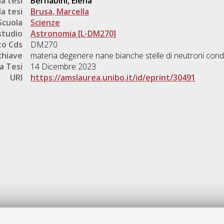
a tesi
Bernabini, Elena
a tesi
Brusa, Marcella
Scuola
Scienze
studio
Astronomia [L-DM270]
o Cds
DM270
chiave
materia degenere nane bianche stelle di neutroni con
a Tesi
14 Dicembre 2023
URI
https://amslaurea.unibo.it/id/eprint/30491