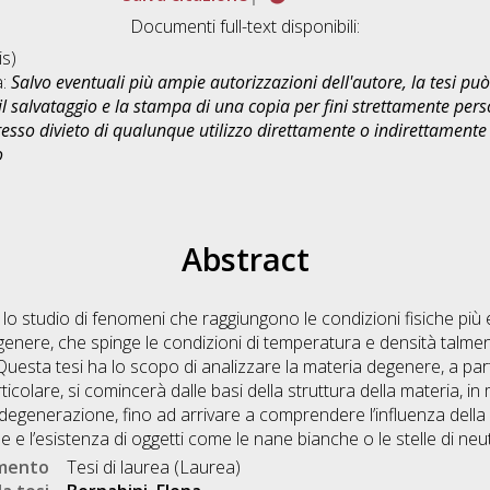
Documenti full-text disponibili:
s)
a:
Salvo eventuali più ampie autorizzazioni dell'autore, la tesi p
il salvataggio e la stampa di una copia per fini strettamente person
sso divieto di qualunque utilizzo direttamente o indirettamente 
o
Abstract
lo studio di fenomeni che raggiungono le condizioni fisiche più 
egenere, che spinge le condizioni di temperatura e densità talme
uesta tesi ha lo scopo di analizzare la materia degenere, a partire
articolare, si comincerà dalle basi della struttura della materia, i
 degenerazione, fino ad arrivare a comprendere l’influenza della
elle e l’esistenza di oggetti come le nane bianche o le stelle di neu
umento
Tesi di laurea (Laurea)