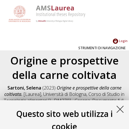
Login
STRUMENTI DI NAVIGAZIONE
Origine e prospettive
della carne coltivata
Sartoni, Selena
(2023)
Origine e prospettive della carne
coltivata.
[Laurea], Università di Bologna, Corso di Studio in
Tecnologie alimentari [L-DM270] - Cesena
, Documento full-
text non disponibile
Questo sito web utilizza i
Salva citazione
Condividi
Il full-text non è disponibile per scelta dell'autore. (
Contatta
cookie
l'autore
)