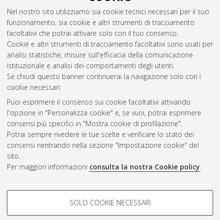
Abstract
Nel nostro sito utilizziamo sia cookie tecnici necessari per il suo
funzionamento, sia cookie e altri strumenti di tracciamento
facoltativi che potrai attivare solo con il tuo consenso.
Altri metadati
Cookie e altri strumenti di tracciamento facoltativi sono usati per
analisi statistiche, misure sull'efficacia della comunicazione
Gestione del documento:
istituzionale e analisi dei comportamenti degli utenti.
Se chiudi questo banner continuerai la navigazione solo con i
cookie necessari.
Puoi esprimere il consenso sui cookie facoltativi attivando
Atom
l'opzione in "Personalizza cookie" e, se vuoi, potrai esprimere
Rss 1.0
consensi più specifici in "Mostra cookie di profilazione".
Potrai sempre rivedere le tue scelte e verificare lo stato dei
Rss 2.0
consensi rientrando nella sezione "Impostazione cookie" del
sito.
Per maggiori informazioni
consulta la nostra Cookie policy
.
AMS Laurea
Servizio implementato e gestito da
AlmaDL
Impostazioni Cookie
COOKIE DI PROFILAZIONE -
SOLO COOKIE NECESSARI
Informativa sulla privacy
FACOLTATIVI
Condizioni d’uso del sito