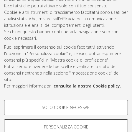
facoltativi che potrai attivare solo con il tuo consenso.
Cookie e altri strumenti di tracciamento facoltativi sono usati per
analisi statistiche, misure sull'efficacia della comunicazione
Gestione del documento:
istituzionale e analisi dei comportamenti degli utenti.
Se chiudi questo banner continuerai la navigazione solo con i
cookie necessari.
Puoi esprimere il consenso sui cookie facoltativi attivando
Atom
l'opzione in "Personalizza cookie" e, se vuoi, potrai esprimere
Rss 1.0
consensi più specifici in "Mostra cookie di profilazione".
Potrai sempre rivedere le tue scelte e verificare lo stato dei
Rss 2.0
consensi rientrando nella sezione "Impostazione cookie" del
sito.
Per maggiori informazioni
consulta la nostra Cookie policy
.
AMS Laurea
Servizio implementato e gestito da
AlmaDL
Impostazioni Cookie
COOKIE DI PROFILAZIONE -
SOLO COOKIE NECESSARI
Informativa sulla privacy
FACOLTATIVI
Condizioni d’uso del sito
Si tratta di cookie utilizzati per analizzare le caratteristiche della
navigazione degli utenti, creare profili in base al loro comportamento
PERSONALIZZA COOKIE
sul sito, per analisi di marketing.