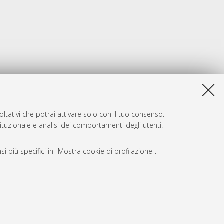
ltativi che potrai attivare solo con il tuo consenso.
tituzionale e analisi dei comportamenti degli utenti.
i più specifici in "Mostra cookie di profilazione".
SARI
, a titolo esemplificativo, per il corretto funzionamento del sito,