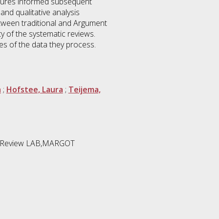
atures informed subsequent
and qualitative analysis
etween traditional and Argument
ty of the systematic reviews.
es of the data they process.
a
;
Hofstee, Laura
;
Teijema,
,ASReview LAB,MARGOT