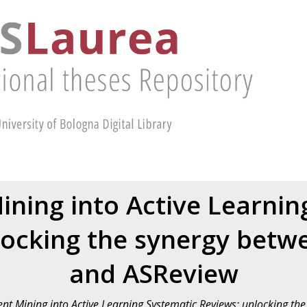
ning into Active Learnin
locking the synergy be
and ASReview
nt Mining into Active Learning Systematic Reviews: unlocking 