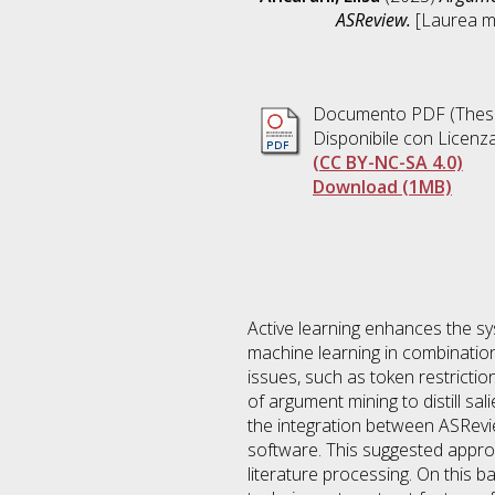
ASReview.
[Laurea ma
Documento PDF (Thesi
Disponibile con Licenz
(CC BY-NC-SA 4.0)
Download (1MB)
Active learning enhances the sys
machine learning in combination 
issues, such as token restrictio
of argument mining to distill sa
the integration between ASRevi
software. This suggested approac
literature processing. On this