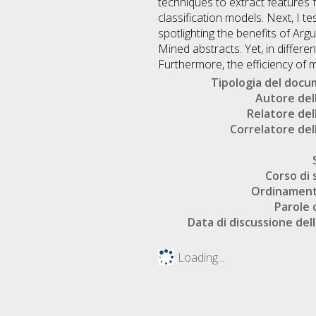
techniques to extract features
classification models. Next, I t
spotlighting the benefits of Ar
Mined abstracts. Yet, in differe
Furthermore, the efficiency of m
Tipologia del doc
Autore dell
Relatore dell
Correlatore dell
Corso di 
Ordinament
Parole 
Data di discussione dell
Loading...