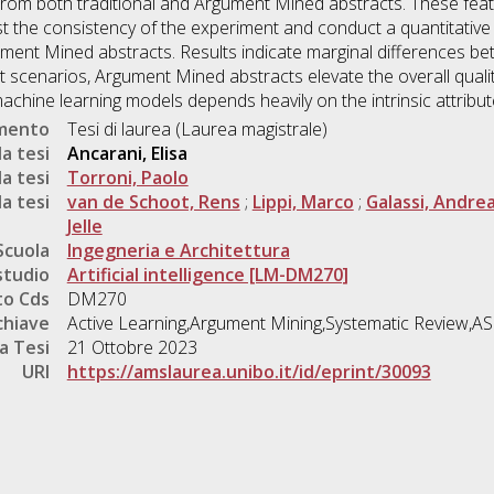
 from both traditional and Argument Mined abstracts. These fe
est the consistency of the experiment and conduct a quantitative 
gument Mined abstracts. Results indicate marginal differences b
nt scenarios, Argument Mined abstracts elevate the overall quali
achine learning models depends heavily on the intrinsic attribut
umento
Tesi di laurea (Laurea magistrale)
a tesi
Ancarani, Elisa
a tesi
Torroni, Paolo
a tesi
van de Schoot, Rens
;
Lippi, Marco
;
Galassi, Andre
Jelle
Scuola
Ingegneria e Architettura
studio
Artificial intelligence [LM-DM270]
o Cds
DM270
chiave
Active Learning,Argument Mining,Systematic Review
a Tesi
21 Ottobre 2023
URI
https://amslaurea.unibo.it/id/eprint/30093