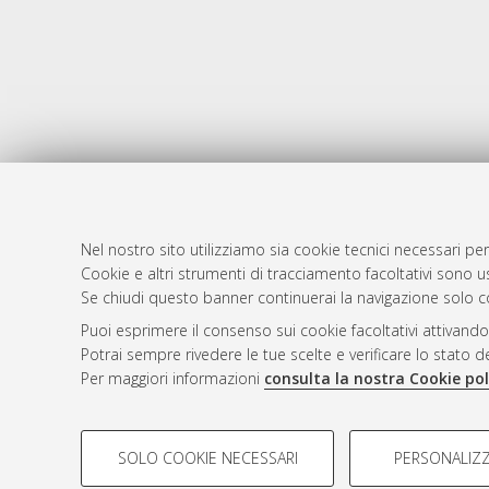
Nel nostro sito utilizziamo sia cookie tecnici necessari per
Cookie e altri strumenti di tracciamento facoltativi sono us
AMS Laure
Atom
Se chiudi questo banner continuerai la navigazione solo c
Servizio i
Rss 1.0
Puoi esprimere il consenso sui cookie facoltativi attivando
Impostazio
Potrai sempre rivedere le tue scelte e verificare lo stato 
Rss 2.0
Informativa
Per maggiori informazioni
consulta la nostra Cookie pol
Condizioni 
COOKIE DI PROFILAZIONE - FACOLTATIVI
SOLO COOKIE NECESSARI
PERSONALIZZ
Si tratta di cookie utilizzati per analizzare le caratteristiche de
© ALMA MATER STUDIORUM - Università d