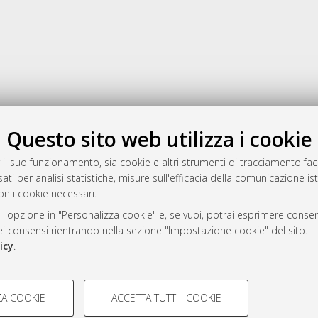
Gestione del documento:
Questo sito web utilizza i cookie
 il suo funzionamento, sia cookie e altri strumenti di tracciamento faco
ati per analisi statistiche, misure sull'efficacia della comunicazione is
a
on i cookie necessari.
mplementato e gestito da
AlmaDL
 l'opzione in "Personalizza cookie" e, se vuoi, potrai esprimere consens
ni Cookie
dei consensi rientrando nella sezione "Impostazione cookie" del sito.
 sulla privacy
icy
.
d’uso del sito
COOKIE TECNICI - NECES
A COOKIE
ACCETTA TUTTI I COOKIE
lla navigazione degli utenti, creare
Si tratta di cookie tecnici utilizzati
i Bologna, 2007-2026.