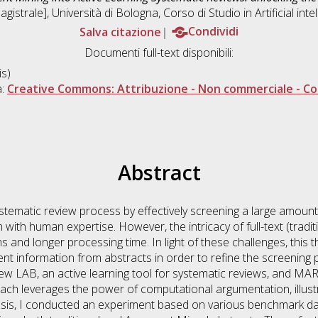
gistrale], Università di Bologna, Corso di Studio in
Artificial in
Salva citazione
Condividi
Documenti full-text disponibili:
s)
a:
Creative Commons: Attribuzione - Non commerciale - Con
Abstract
tematic review process by effectively screening a large amount o
with human expertise. However, the intricacy of full-text (tradit
ns and longer processing time. In light of these challenges, this 
lient information from abstracts in order to refine the screenin
ew LAB, an active learning tool for systematic reviews, and M
h leverages the power of computational argumentation, illustrati
 basis, I conducted an experiment based on various benchmark d