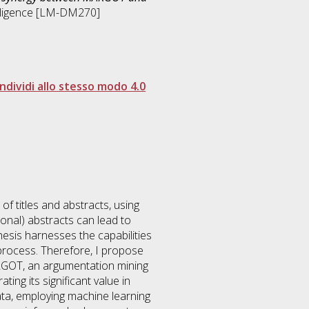
telligence [LM-DM270]
dividi allo stesso modo 4.0
f titles and abstracts, using
ional) abstracts can lead to
thesis harnesses the capabilities
g process. Therefore, I propose
ARGOT, an argumentation mining
ng its significant value in
ata, employing machine learning