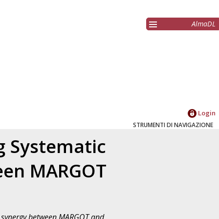
AlmaDL
Login
STRUMENTI DI NAVIGAZIONE
g Systematic
tween MARGOT
the synergy between MARGOT and