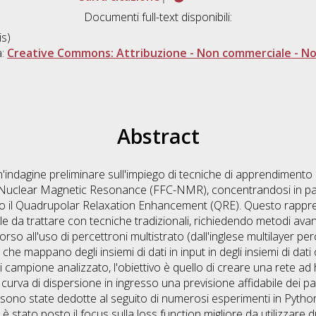
Documenti full-text disponibili:
s)
a:
Creative Commons: Attribuzione - Non commerciale - Non
Abstract
un'indagine preliminare sull'impiego di tecniche di apprendiment
ng Nuclear Magnetic Resonance (FFC-NMR), concentrandosi in pa
no il Quadrupolar Relaxation Enhancement (QRE). Questo rappr
ile da trattare con tecniche tradizionali, richiedendo metodi avan
corso all'uso di percettroni multistrato (dall'inglese multilayer 
e che mappano degli insiemi di dati in input in degli insiemi di dat
 campione analizzato, l'obiettivo è quello di creare una rete ad
curva di dispersione in ingresso una previsione affidabile dei p
 sono state dedotte al seguito di numerosi esperimenti in Python, 
stato posto il focus sulla loss function migliore da utilizzare d