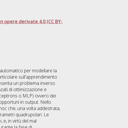
 opere derivate 4.0 (CC BY-
o automatico per modellare la
rticolare sull'apprendimento
esenta un problema inverso
zati di ottimizzazione e
perceptrons o MLP) ovvero dei
i opportuni in output. Nello
 hoc che, una volta addestrata,
arametri quadrupolari. Le
e, in virtù del mal
urante la fase di