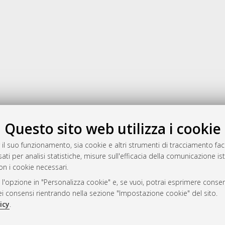
Gestione del documento:
Questo sito web utilizza i cookie
 il suo funzionamento, sia cookie e altri strumenti di tracciamento faco
ati per analisi statistiche, misure sull'efficacia della comunicazione is
a
on i cookie necessari.
mplementato e gestito da
AlmaDL
 l'opzione in "Personalizza cookie" e, se vuoi, potrai esprimere consens
ni Cookie
dei consensi rientrando nella sezione "Impostazione cookie" del sito.
 sulla privacy
icy
.
d’uso del sito