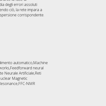
 degli errori assoluti
endo ciò, la rete impara a
ispersione corrispondente.
prendimento automatico,Machine
works,Feedforward neural
 Neurale Artificiale,Reti
uclear Magnetic
c Resonance,FFC-NMR