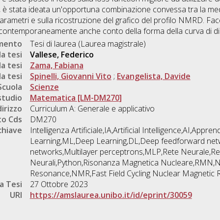
 è stata ideata un'opportuna combinazione convessa tra la media
arametri e sulla ricostruzione del grafico del profilo NMRD. Fac
 contemporaneamente anche conto della forma della curva di d
umento
Tesi di laurea (Laurea magistrale)
a tesi
Vallese, Federico
a tesi
Zama, Fabiana
a tesi
Spinelli, Giovanni Vito
;
Evangelista, Davide
Scuola
Scienze
studio
Matematica [LM-DM270]
dirizzo
Curriculum A: Generale e applicativo
o Cds
DM270
chiave
Intelligenza Artificiale,IA,Artificial Intelligence,AI,Ap
Learning,ML,Deep Learning,DL,Deep feedforward net
networks,Multilayer perceptrons,MLP,Rete Neurale,Rete
Neurali,Python,Risonanza Magnetica Nucleare,RMN,N
Resonance,NMR,Fast Field Cycling Nuclear Magneti
a Tesi
27 Ottobre 2023
URI
https://amslaurea.unibo.it/id/eprint/30059