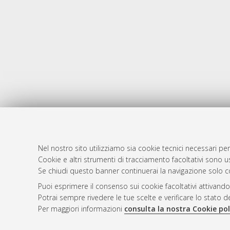
Nel nostro sito utilizziamo sia cookie tecnici necessari per
Cookie e altri strumenti di tracciamento facoltativi sono us
AMS Laure
Atom
Se chiudi questo banner continuerai la navigazione solo c
Servizio i
Rss 1.0
Puoi esprimere il consenso sui cookie facoltativi attivando
Impostazio
Potrai sempre rivedere le tue scelte e verificare lo stato 
Rss 2.0
Informativa
Per maggiori informazioni
consulta la nostra Cookie pol
Condizioni 