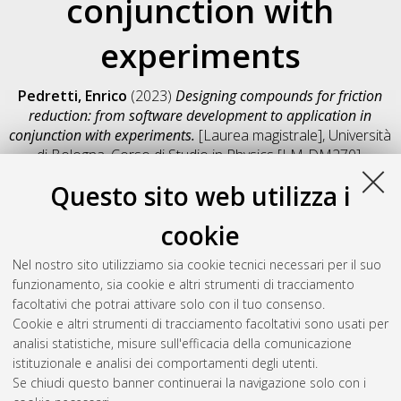
conjunction with
experiments
Pedretti, Enrico
(2023)
Designing compounds for friction
reduction: from software development to application in
conjunction with experiments.
[Laurea magistrale], Università
di Bologna, Corso di Studio in
Physics [LM-DM270]
,
Documento full-text non disponibile
Questo sito web utilizza i
Salva citazione
Condividi
Il full-text non è disponibile per scelta dell'autore. (
Contatta
cookie
l'autore
)
Abstract
Nel nostro sito utilizziamo sia cookie tecnici necessari per il suo
funzionamento, sia cookie e altri strumenti di tracciamento
facoltativi che potrai attivare solo con il tuo consenso.
Altri metadati
Cookie e altri strumenti di tracciamento facoltativi sono usati per
analisi statistiche, misure sull'efficacia della comunicazione
Gestione del documento:
istituzionale e analisi dei comportamenti degli utenti.
Se chiudi questo banner continuerai la navigazione solo con i