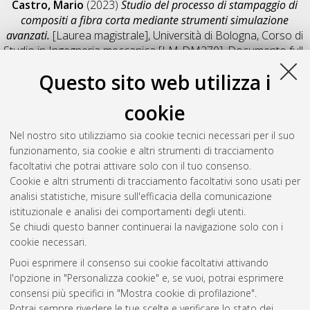
Castro, Mario
(2023)
Studio del processo di stampaggio di
compositi a fibra corta mediante strumenti simulazione
avanzati.
[Laurea magistrale], Università di Bologna, Corso di
Studio in
Ingegneria meccanica [LM-DM270]
, Documento full-
text non disponibile
Questo sito web utilizza i
Salva citazione
Condividi
Il full-text non è disponibile per scelta dell'autore. (
Contatta
cookie
l'autore
)
Abstract
Nel nostro sito utilizziamo sia cookie tecnici necessari per il suo
funzionamento, sia cookie e altri strumenti di tracciamento
facoltativi che potrai attivare solo con il tuo consenso.
Altri metadati
Cookie e altri strumenti di tracciamento facoltativi sono usati per
analisi statistiche, misure sull'efficacia della comunicazione
Gestione del documento:
istituzionale e analisi dei comportamenti degli utenti.
Se chiudi questo banner continuerai la navigazione solo con i
cookie necessari.
Puoi esprimere il consenso sui cookie facoltativi attivando
Atom
l'opzione in "Personalizza cookie" e, se vuoi, potrai esprimere
Rss 1.0
consensi più specifici in "Mostra cookie di profilazione".
Potrai sempre rivedere le tue scelte e verificare lo stato dei