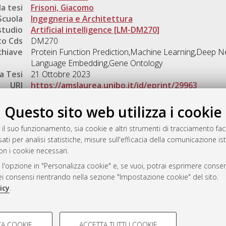
a tesi
Frisoni, Giacomo
Scuola
Ingegneria e Architettura
studio
Artificial intelligence [LM-DM270]
o Cds
DM270
chiave
Protein Function Prediction,Machine Learning,Deep N
Language Embedding,Gene Ontology
a Tesi
21 Ottobre 2023
URI
https://amslaurea.unibo.it/id/eprint/29963
Gestione del documento:
Questo sito web utilizza i cookie
 il suo funzionamento, sia cookie e altri strumenti di tracciamento faco
ati per analisi statistiche, misure sull'efficacia della comunicazione is
a
on i cookie necessari.
mplementato e gestito da
AlmaDL
 l'opzione in "Personalizza cookie" e, se vuoi, potrai esprimere consens
ni Cookie
dei consensi rientrando nella sezione "Impostazione cookie" del sito.
 sulla privacy
icy
.
d’uso del sito
COOKIE TECNICI - NECES
A COOKIE
ACCETTA TUTTI I COOKIE