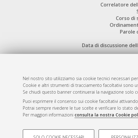
Correlatore dell
Corso di 
Ordinament
Parole 
Data di discussione dell
Nel nostro sito utilizziamo sia cookie tecnici necessari per
Cookie e altri strumenti di tracciamento facoltativi sono us
AMS Laure
Atom
Se chiudi questo banner continuerai la navigazione solo c
Servizio i
Rss 1.0
Puoi esprimere il consenso sui cookie facoltativi attivando
Impostazio
Potrai sempre rivedere le tue scelte e verificare lo stato 
Rss 2.0
Informativa
Per maggiori informazioni
consulta la nostra Cookie pol
Condizioni 
COOKIE DI PROFILAZIONE - FACOLTATIVI
SOLO COOKIE NECESSARI
PERSONALIZZ