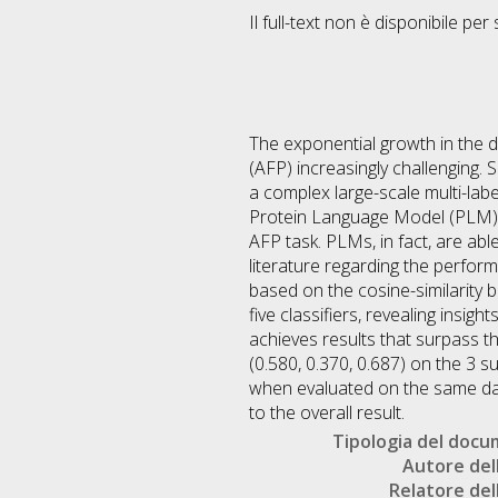
Il full-text non è disponibile per 
The exponential growth in the 
(AFP) increasingly challenging.
a complex large-scale multi-labe
Protein Language Model (PLM) t
AFP task. PLMs, in fact, are abl
literature regarding the perfo
based on the cosine-similarit
five classifiers, revealing insig
achieves results that surpass t
(0.580, 0.370, 0.687) on the 3 
when evaluated on the same dat
to the overall result.
Tipologia del doc
Autore dell
Relatore dell