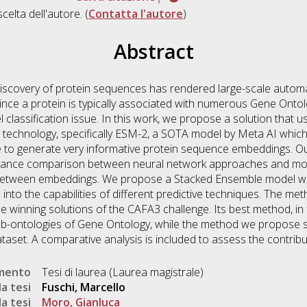
scelta dell'autore. (
Contatta l'autore
)
Abstract
discovery of protein sequences has rendered large-scale automa
 Since a protein is typically associated with numerous Gene Ont
l classification issue. In this work, we propose a solution that 
echnology, specifically ESM-2, a SOTA model by Meta AI which
e to generate very informative protein sequence embeddings. Our 
rmance comparison between neural network approaches and more
y between embeddings. We propose a Stacked Ensemble model w
hts into the capabilities of different predictive techniques. The m
he winning solutions of the CAFA3 challenge. Its best method, in
sub-ontologies of Gene Ontology, while the method we propose s
aset. A comparative analysis is included to assess the contrib
umento
Tesi di laurea (Laurea magistrale)
a tesi
Fuschi, Marcello
a tesi
Moro, Gianluca