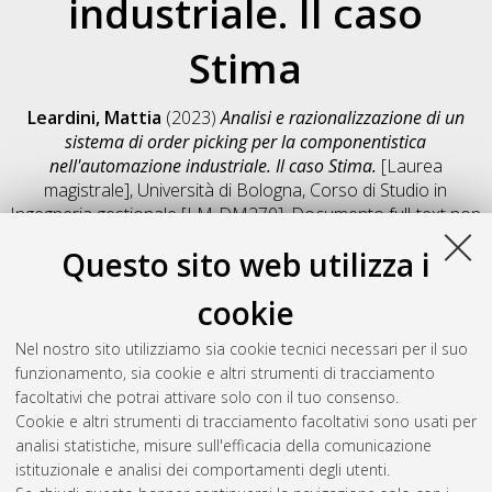
industriale. Il caso
Stima
Leardini, Mattia
(2023)
Analisi e razionalizzazione di un
sistema di order picking per la componentistica
nell'automazione industriale. Il caso Stima.
[Laurea
magistrale], Università di Bologna, Corso di Studio in
Ingegneria gestionale [LM-DM270]
, Documento full-text non
disponibile
Questo sito web utilizza i
Salva citazione
Condividi
Il full-text non è disponibile per scelta dell'autore. (
Contatta
cookie
l'autore
)
Abstract
Nel nostro sito utilizziamo sia cookie tecnici necessari per il suo
funzionamento, sia cookie e altri strumenti di tracciamento
facoltativi che potrai attivare solo con il tuo consenso.
Altri metadati
Cookie e altri strumenti di tracciamento facoltativi sono usati per
analisi statistiche, misure sull'efficacia della comunicazione
Gestione del documento:
istituzionale e analisi dei comportamenti degli utenti.