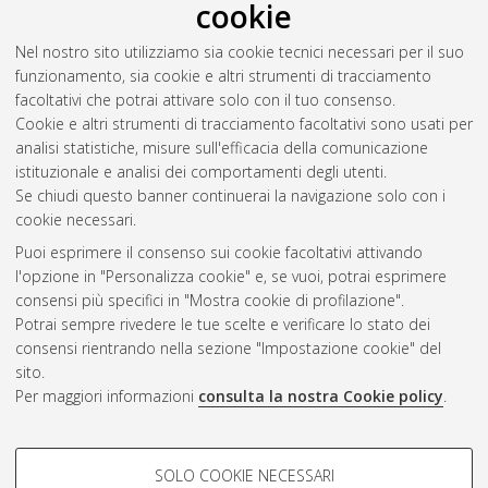
cookie
Nel nostro sito utilizziamo sia cookie tecnici necessari per il suo
funzionamento, sia cookie e altri strumenti di tracciamento
facoltativi che potrai attivare solo con il tuo consenso.
Cookie e altri strumenti di tracciamento facoltativi sono usati per
analisi statistiche, misure sull'efficacia della comunicazione
Gestione del documento:
istituzionale e analisi dei comportamenti degli utenti.
Se chiudi questo banner continuerai la navigazione solo con i
cookie necessari.
Puoi esprimere il consenso sui cookie facoltativi attivando
Atom
l'opzione in "Personalizza cookie" e, se vuoi, potrai esprimere
Rss 1.0
consensi più specifici in "Mostra cookie di profilazione".
Potrai sempre rivedere le tue scelte e verificare lo stato dei
Rss 2.0
consensi rientrando nella sezione "Impostazione cookie" del
sito.
Per maggiori informazioni
consulta la nostra Cookie policy
.
AMS Laurea
Servizio implementato e gestito da
AlmaDL
Impostazioni Cookie
COOKIE DI PROFILAZIONE -
SOLO COOKIE NECESSARI
Informativa sulla privacy
FACOLTATIVI