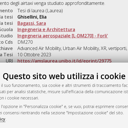
ento degli airtaxi venga studiato approfonditamente.
umento
Tesi di laurea (Laurea)
a tesi
Ghisellini, Elia
a tesi
Bagassi, Sara
Scuola
Ingegneria e Architettura
studio
Ingegneria aerospaziale [L-DM270] - Forli'
o Cds
DM270
chiave
Advanced Air Mobility, Urban Air Mobility, XR, vertiporti,
a Tesi
10 Ottobre 2023
URI
https://amslaurea.unibo.it/id/eprint/29775
Gestione del documento:
Questo sito web utilizza i cookie
 il suo funzionamento, sia cookie e altri strumenti di tracciamento faco
ati per analisi statistiche, misure sull'efficacia della comunicazione is
a
on i cookie necessari.
mplementato e gestito da
AlmaDL
 l'opzione in "Personalizza cookie" e, se vuoi, potrai esprimere consens
ni Cookie
dei consensi rientrando nella sezione "Impostazione cookie" del sito.
 sulla privacy
icy
.
d’uso del sito