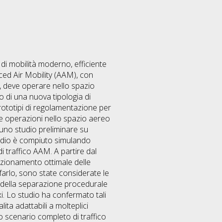
di mobilità moderno, efficiente
nced Air Mobility (AAM), con
ia, deve operare nello spazio
 di una nuova tipologia di
 prototipi di regolamentazione per
lle operazioni nello spazio aereo
 uno studio preliminare su
tudio è compiuto simulando
 traffico AAM. A partire dal
sizionamento ottimale delle
 farlo, sono state considerate le
odo della separazione procedurale
axi. Lo studio ha confermato tali
ta adattabili a molteplici
no scenario completo di traffico