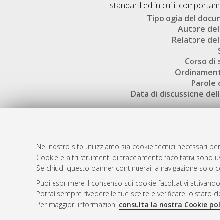
standard ed in cui il comportam
Tipologia del doc
Autore dell
Relatore dell
Corso di 
Ordinament
Parole 
Data di discussione dell
Nel nostro sito utilizziamo sia cookie tecnici necessari per
Cookie e altri strumenti di tracciamento facoltativi sono us
AMS Laure
Atom
Se chiudi questo banner continuerai la navigazione solo c
Servizio i
Rss 1.0
Puoi esprimere il consenso sui cookie facoltativi attivando
Impostazio
Potrai sempre rivedere le tue scelte e verificare lo stato 
Rss 2.0
Informativa
Per maggiori informazioni
consulta la nostra Cookie pol
Condizioni 