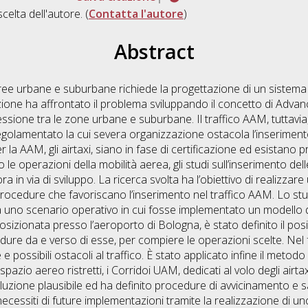
scelta dell'autore. (
Contatta l'autore
)
Abstract
aree urbane e suburbane richiede la progettazione di un sistema 
viazione ha affrontato il problema sviluppando il concetto di Adva
onnessione tra le zone urbane e suburbane. Il traffico AAM, tuttav
olamentato la cui severa organizzazione ostacola l’inserimento
er la AAM, gli airtaxi, siano in fase di certificazione ed esistano
 le operazioni della mobilità aerea, gli studi sull’inserimento de
n via di sviluppo. La ricerca svolta ha l’obiettivo di realizzare
procedure che favoriscano l’inserimento nel traffico AAM. Lo s
a uno scenario operativo in cui fosse implementato un modello di
posizionata presso l’aeroporto di Bologna, è stato definito il po
cedure da e verso di esse, per compiere le operazioni scelte. Nel
 e possibili ostacoli al traffico. È stato applicato infine il met
 spazio aereo ristretti, i Corridoi UAM, dedicati al volo degli airt
zione plausibile ed ha definito procedure di avvicinamento e sali
 necessiti di future implementazioni tramite la realizzazione di u