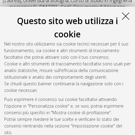
[Laurea], Università di Bologna, Corso di Studio in
Ingegneria
meccanica [L-DM270] - Forli'
, Documento full-text non
disponibile
Questo sito web utilizza i
Salva citazione
Condividi
Il full-text non è disponibile per scelta dell'autore. (
Contatta
cookie
l'autore
)
Abstract
Nel nostro sito utilizziamo sia cookie tecnici necessari per il suo
funzionamento, sia cookie e altri strumenti di tracciamento
facoltativi che potrai attivare solo con il tuo consenso.
Altri metadati
Cookie e altri strumenti di tracciamento facoltativi sono usati per
analisi statistiche, misure sull'efficacia della comunicazione
Gestione del documento:
istituzionale e analisi dei comportamenti degli utenti.
Se chiudi questo banner continuerai la navigazione solo con i
cookie necessari.
Puoi esprimere il consenso sui cookie facoltativi attivando
Atom
l'opzione in "Personalizza cookie" e, se vuoi, potrai esprimere
Rss 1.0
consensi più specifici in "Mostra cookie di profilazione".
Potrai sempre rivedere le tue scelte e verificare lo stato dei
Rss 2.0
consensi rientrando nella sezione "Impostazione cookie" del
sito.