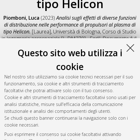
tipo Helicon
Piomboni, Luca
(2023)
Analisi sugli effetti di diverse funzioni
di distribuzione nelle performance di propulsori al plasma di
tipo Helicon.
[Laurea], Università di Bologna, Corso di Studio
in
Ingegneria aerospaziale [L-DM270] - Forli'
, Documento full-
text non disponibile
Questo sito web utilizza i
Salva citazione
Condividi
Il full-text non è disponibile per scelta dell'autore. (
Contatta
cookie
l'autore
)
Abstract
Nel nostro sito utilizziamo sia cookie tecnici necessari per il suo
funzionamento, sia cookie e altri strumenti di tracciamento
facoltativi che potrai attivare solo con il tuo consenso.
Altri metadati
Cookie e altri strumenti di tracciamento facoltativi sono usati per
analisi statistiche, misure sull'efficacia della comunicazione
Gestione del documento:
istituzionale e analisi dei comportamenti degli utenti.
Se chiudi questo banner continuerai la navigazione solo con i
cookie necessari.
Puoi esprimere il consenso sui cookie facoltativi attivando
Atom