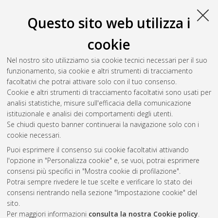
di Bologna, Corso di Studio in
Ingegneria aerospaziale [L-
DM270] - Forli'
, Documento full-text non disponibile
Questo sito web utilizza i
Salva citazione
Condividi
Il full-text non è disponibile per scelta dell'autore. (
Contatta
cookie
l'autore
)
Abstract
Nel nostro sito utilizziamo sia cookie tecnici necessari per il suo
funzionamento, sia cookie e altri strumenti di tracciamento
facoltativi che potrai attivare solo con il tuo consenso.
Altri metadati
Cookie e altri strumenti di tracciamento facoltativi sono usati per
analisi statistiche, misure sull'efficacia della comunicazione
Gestione del documento:
istituzionale e analisi dei comportamenti degli utenti.
Se chiudi questo banner continuerai la navigazione solo con i
cookie necessari.
Puoi esprimere il consenso sui cookie facoltativi attivando
Atom
l'opzione in "Personalizza cookie" e, se vuoi, potrai esprimere
Rss 1.0
consensi più specifici in "Mostra cookie di profilazione".
Potrai sempre rivedere le tue scelte e verificare lo stato dei
Rss 2.0
consensi rientrando nella sezione "Impostazione cookie" del
sito.
Per maggiori informazioni
consulta la nostra Cookie policy
.
AMS Laurea