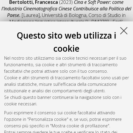
Bertolotti, Francesca
(2023)
Cina e Soft Power: come
l’Industria Cinematografica Cinese Contribuisce alla Politica del
Paese.
[Laurea], Università di Bologna, Corso di Studio in
Mediazione linguistica interculturale [L-DM270] - Forli'
,
Documento full-text non disponibile
Questo sito web utilizza i
Salva citazione
Condividi
Il full-text non è disponibile per scelta dell'autore. (
Contatta
cookie
l'autore
)
Abstract
Nel nostro sito utilizziamo sia cookie tecnici necessari per il suo
funzionamento, sia cookie e altri strumenti di tracciamento
facoltativi che potrai attivare solo con il tuo consenso.
Altri metadati
Cookie e altri strumenti di tracciamento facoltativi sono usati per
analisi statistiche, misure sull'efficacia della comunicazione
Gestione del documento:
istituzionale e analisi dei comportamenti degli utenti.
Se chiudi questo banner continuerai la navigazione solo con i
cookie necessari.
Puoi esprimere il consenso sui cookie facoltativi attivando
Atom
l'opzione in "Personalizza cookie" e, se vuoi, potrai esprimere
Rss 1.0
consensi più specifici in "Mostra cookie di profilazione".
Potrai sempre rivedere le tue scelte e verificare lo stato dei