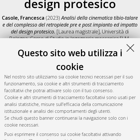
design protesico
Casole, Francesca
(2023)
Analisi della cinematica tibio-talare
e del complesso del retropiede pre e post impianto ed impatto
del design protesico.
[Laurea magistrale], Università di
Bologna, Corso di Studio in
Ingegneria meccanica [LM-
DM270]
, Documento full-text non disponibile
Questo sito web utilizza i
Salva citazione
Condividi
Il full-text non è disponibile per scelta dell'autore. (
Contatta
cookie
l'autore
)
Abstract
Nel nostro sito utilizziamo sia cookie tecnici necessari per il suo
funzionamento, sia cookie e altri strumenti di tracciamento
facoltativi che potrai attivare solo con il tuo consenso.
Altri metadati
Cookie e altri strumenti di tracciamento facoltativi sono usati per
analisi statistiche, misure sull'efficacia della comunicazione
Gestione del documento:
istituzionale e analisi dei comportamenti degli utenti.
Se chiudi questo banner continuerai la navigazione solo con i
cookie necessari.
Puoi esprimere il consenso sui cookie facoltativi attivando
Atom