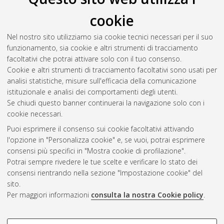
Il full-text non è disponibile per scelta dell'autore. (
Contatta
cookie
l'autore
)
Abstract
Nel nostro sito utilizziamo sia cookie tecnici necessari per il suo
funzionamento, sia cookie e altri strumenti di tracciamento
facoltativi che potrai attivare solo con il tuo consenso.
Altri metadati
Cookie e altri strumenti di tracciamento facoltativi sono usati per
analisi statistiche, misure sull'efficacia della comunicazione
Gestione del documento:
istituzionale e analisi dei comportamenti degli utenti.
Se chiudi questo banner continuerai la navigazione solo con i
cookie necessari.
Puoi esprimere il consenso sui cookie facoltativi attivando
Atom
l'opzione in "Personalizza cookie" e, se vuoi, potrai esprimere
Rss 1.0
consensi più specifici in "Mostra cookie di profilazione".
Potrai sempre rivedere le tue scelte e verificare lo stato dei
Rss 2.0
consensi rientrando nella sezione "Impostazione cookie" del
sito.
Per maggiori informazioni
consulta la nostra Cookie policy
.
AMS Laurea
Servizio implementato e gestito da
AlmaDL
Impostazioni Cookie
COOKIE DI PROFILAZIONE -