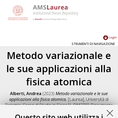
Login
STRUMENTI DI NAVIGAZIONE
Metodo variazionale e
le sue applicazioni alla
fisica atomica
Alberti, Andrea
(2023)
Metodo variazionale e le sue
applicazioni alla fisica atomica.
[Laurea], Università di
Bologna, Corso di Studio in
Fisica [L-DM270]
, Documento
full-text non disponibile
Questo sito web utilizza i
Salva citazione
Condividi