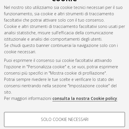
Nel nostro sito utilizziamo sia cookie tecnici necessari per il suo
funzionamento, sia cookie e altri strumenti di tracciamento
facoltativi che potrai attivare solo con il tuo consenso.
Cookie e altri strumenti di tracciamento facoltativi sono usati per
analisi statistiche, misure sull'efficacia della comunicazione
Gestione del documento:
istituzionale e analisi dei comportamenti degli utenti.
Se chiudi questo banner continuerai la navigazione solo con i
cookie necessari.
Puoi esprimere il consenso sui cookie facoltativi attivando
Atom
l'opzione in "Personalizza cookie" e, se vuoi, potrai esprimere
Rss 1.0
consensi più specifici in "Mostra cookie di profilazione".
Potrai sempre rivedere le tue scelte e verificare lo stato dei
Rss 2.0
consensi rientrando nella sezione "Impostazione cookie" del
sito.
Per maggiori informazioni
consulta la nostra Cookie policy
.
AMS Laurea
Servizio implementato e gestito da
AlmaDL
Impostazioni Cookie
COOKIE DI PROFILAZIONE -
SOLO COOKIE NECESSARI
Informativa sulla privacy
FACOLTATIVI
Condizioni d’uso del sito