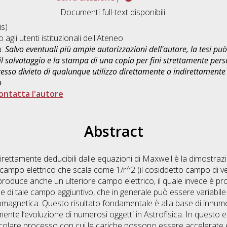
Documenti full-text disponibili:
s)
o agli utenti istituzionali dell'Ateneo
a:
Salvo eventuali più ampie autorizzazioni dell'autore, la tesi p
il salvataggio e la stampa di una copia per fini strettamente person
sso divieto di qualunque utilizzo direttamente o indirettamente 
o
ontatta l'autore
Abstract
 direttamente deducibili dalle equazioni di Maxwell è la dimostraz
campo elettrico che scala come 1/r^2 (il cosiddetto campo di vel
oduce anche un ulteriore campo elettrico, il quale invece è prop
ne di tale campo aggiuntivo, che in generale può essere variabile
magnetica. Questo risultato fondamentale è alla base di innumere
nte l’evoluzione di numerosi oggetti in Astrofisica. In questo e
colare processo con cui le cariche possono essere accelerate e