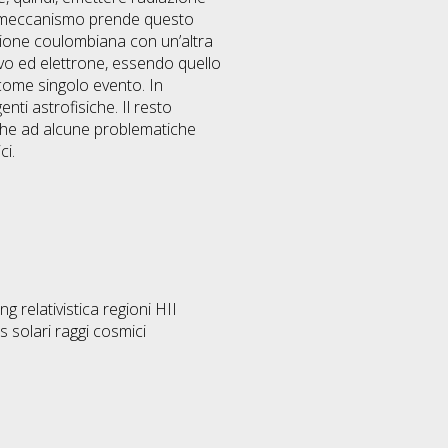
Il meccanismo prende questo
azione coulombiana con un’altra
tivo ed elettrone, essendo quello
 come singolo evento. In
nti astrofisiche. Il resto
nche ad alcune problematiche
ci.
relativistica regioni HII
s solari raggi cosmici