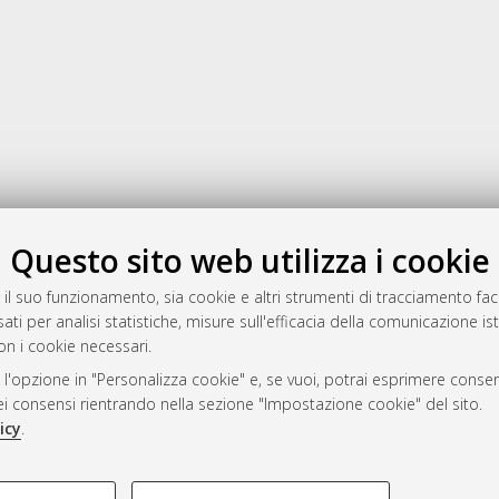
Gestione del documento:
Questo sito web utilizza i cookie
 il suo funzionamento, sia cookie e altri strumenti di tracciamento faco
ati per analisi statistiche, misure sull'efficacia della comunicazione is
a
on i cookie necessari.
mplementato e gestito da
AlmaDL
 l'opzione in "Personalizza cookie" e, se vuoi, potrai esprimere consens
ni Cookie
dei consensi rientrando nella sezione "Impostazione cookie" del sito.
 sulla privacy
icy
.
d’uso del sito
COOKIE TECNICI - NECES