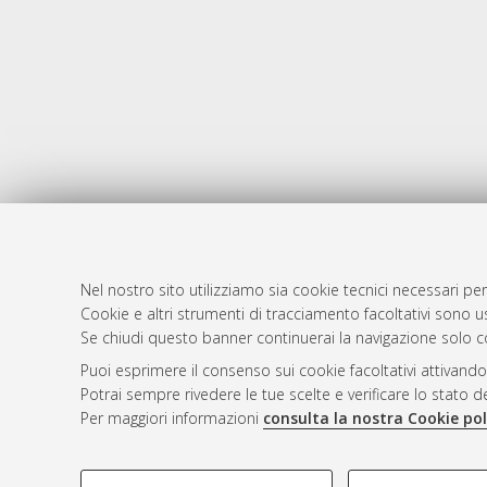
Nel nostro sito utilizziamo sia cookie tecnici necessari per
Cookie e altri strumenti di tracciamento facoltativi sono us
AMS Laure
Atom
Se chiudi questo banner continuerai la navigazione solo c
Servizio i
Rss 1.0
Puoi esprimere il consenso sui cookie facoltativi attivando
Impostazio
Potrai sempre rivedere le tue scelte e verificare lo stato 
Rss 2.0
Informativa
Per maggiori informazioni
consulta la nostra Cookie pol
Condizioni 
COOKIE DI PROFILAZIONE - FACOLTATIVI