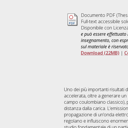
Documento PDF (Thesi
Full-text accessibile sol
Disponibile con Licenz
e può essere effettuato 
insegnamento, con espre
sul materiale è riservat
Download (22MB)
|
C
Uno dei più importanti risultati
accelerata, oltre a generare un 
campo coulombiano classico), pr
distanza dalla carica. L’emissio
propagazione di un’onda elettro
regolano e influiscono enormeme
studio fondamentale di un parti