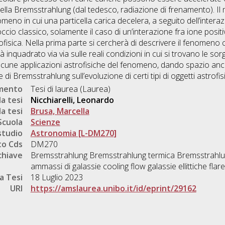
della Bremsstrahlung (dal tedesco, radiazione di frenamento). 
meno in cui una particella carica decelera, a seguito dell’inter
occio classico, solamente il caso di un’interazione fra ione posi
rofisica. Nella prima parte si cercherà di descrivere il fenomeno
inquadrato via via sulle reali condizioni in cui si trovano le sorge
 alcune applicazioni astrofisiche del fenomeno, dando spazio a
e di Bremsstrahlung sull’evoluzione di certi tipi di oggetti astrofisi
umento
Tesi di laurea (Laurea)
a tesi
Nicchiarelli, Leonardo
a tesi
Brusa, Marcella
Scuola
Scienze
studio
Astronomia [L-DM270]
o Cds
DM270
chiave
Bremsstrahlung Bremsstrahlung termica Bremsstrahlung 
ammassi di galassie cooling flow galassie ellittiche flare
a Tesi
18 Luglio 2023
URI
https://amslaurea.unibo.it/id/eprint/29162