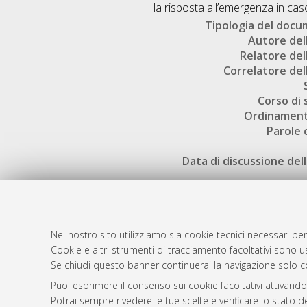
la risposta all’emergenza in caso
Tipologia del doc
Autore dell
Relatore dell
Correlatore dell
Corso di 
Ordinament
Parole 
Data di discussione dell
Nel nostro sito utilizziamo sia cookie tecnici necessari per
Cookie e altri strumenti di tracciamento facoltativi sono us
AMS Laure
Atom
Se chiudi questo banner continuerai la navigazione solo c
Servizio i
Rss 1.0
Puoi esprimere il consenso sui cookie facoltativi attivando
Impostazio
Potrai sempre rivedere le tue scelte e verificare lo stato 
Rss 2.0
Informativa