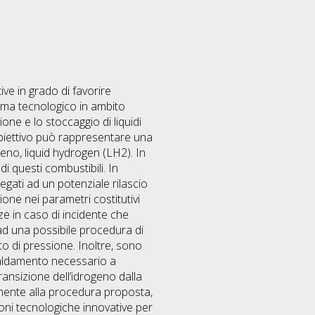
ive in grado di favorire
ama tecnologico in ambito
one e lo stoccaggio di liquidi
 obiettivo può rappresentare una
geno, liquid hydrogen (LH2). In
di questi combustibili. In
legati ad un potenziale rilascio
azione nei parametri costitutivi
ze in caso di incidente che
a ad una possibile procedura di
to di pressione. Inoltre, sono
iscaldamento necessario a
ransizione dell’idrogeno dalla
tamente alla procedura proposta,
oni tecnologiche innovative per