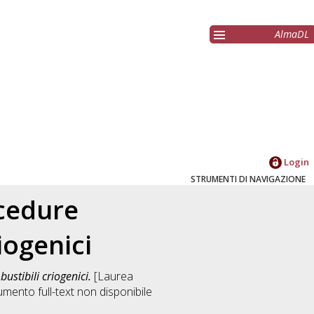
AlmaDL
Login
STRUMENTI DI NAVIGAZIONE
ocedure
iogenici
stibili criogenici.
[Laurea
mento full-text non disponibile