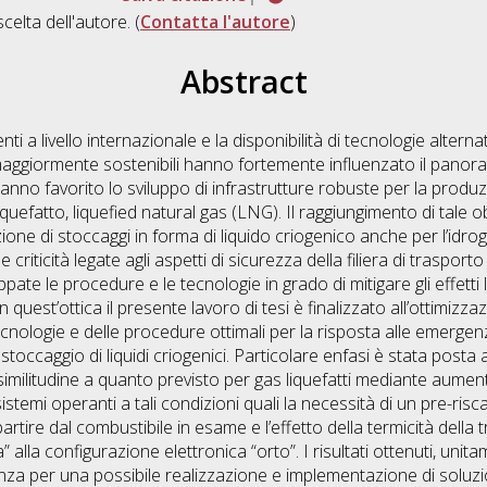
scelta dell'autore. (
Contatta l'autore
)
Abstract
i a livello internazionale e la disponibilità di tecnologie alternat
maggiormente sostenibili hanno fortemente influenzato il panor
nno favorito lo sviluppo di infrastrutture robuste per la produzi
liquefatto, liquefied natural gas (LNG). Il raggiungimento di tale
zione di stoccaggi in forma di liquido criogenico anche per l’idro
criticità legate agli aspetti di sicurezza della filiera di trasporto 
ppate le procedure e le tecnologie in grado di mitigare gli effetti 
 In quest’ottica il presente lavoro di tesi è finalizzato all’ottimizz
tecnologie e delle procedure ottimali per la risposta alle emergen
 stoccaggio di liquidi criogenici. Particolare enfasi è stata post
 similitudine a quanto previsto per gas liquefatti mediante aumen
ei sistemi operanti a tali condizioni quali la necessità di un pre-r
tire dal combustibile in esame e l’effetto della termicità della t
 alla configurazione elettronica “orto”. I risultati ottenuti, uni
nza per una possibile realizzazione e implementazione di soluzi