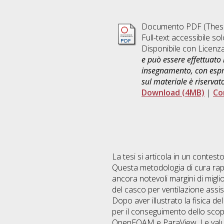
Documento PDF (Thesi
Full-text accessibile sol
Disponibile con Licenz
e può essere effettuato 
insegnamento, con espre
sul materiale è riservat
Download (4MB)
|
Co
La tesi si articola in un contest
Questa metodologia di cura rapp
ancora notevoli margini di migli
del casco per ventilazione assist
Dopo aver illustrato la fisica d
per il conseguimento dello scopo
OpenFOAM e ParaView. Le valutazi