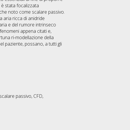
e è stata focalizzata
anche noto come scalare passivo.
 aria ricca di anidride
ria e del rumore intrinseco
fenomeni appena citati e,
rtuna ri-modellazione della
 paziente, possano, a tutti gli
 scalare passivo, CFD,