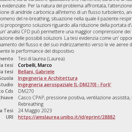
cità evidenziate. Per la natura del problema affrontata, l'attenzion
ione di anidride carbonica all'interno di un flusso turbolento, 
omeno del re-breathing, situazione nella quale il paziente respira
 propongono soluzioni riguardo alla riduzione della portata d'a
e un' analisi CFD può permettere una maggior comprensione dei 
zione delle possibili soluzioni. La tesi evidenzia come un' oppo
mento del flusso e del suo indirizzamento verso le vie aeree del
mente le performance del dispositivo.
umento
Tesi di laurea (Laurea)
a tesi
Corbelli, Marco
a tesi
Bellani, Gabriele
Scuola
Ingegneria e Architettura
studio
Ingegneria aerospaziale [L-DM270] - Forli'
o Cds
DM270
chiave
Casco CPAP, pressione positiva, ventilazione assistita,
Rebreathing
a Tesi
24 Maggio 2023
URI
https://amslaurea.unibo.it/id/eprint/28882