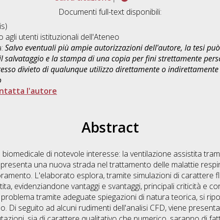
Documenti full-text disponibili:
s)
o agli utenti istituzionali dell'Ateneo
a:
Salvo eventuali più ampie autorizzazioni dell'autore, la tesi p
il salvataggio e la stampa di una copia per fini strettamente person
sso divieto di qualunque utilizzo direttamente o indirettamente 
o
ntatta l'autore
Abstract
o biomedicale di notevole interesse: la ventilazione assistita tra
resenta una nuova strada nel trattamento delle malattie respira
oramento. L'elaborato esplora, tramite simulazioni di carattere 
ita, evidenziandone vantaggi e svantaggi, principali criticità e cor
el problema tramite adeguate spiegazioni di natura teorica, si ri
. Di seguito ad alcuni rudimenti dell'analisi CFD, viene presenta
oni, sia di carattere qualitativo che numerico, saranno di fatto