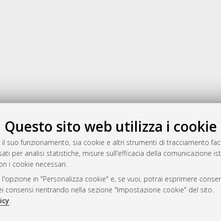
Gestione del documento:
Questo sito web utilizza i cookie
 il suo funzionamento, sia cookie e altri strumenti di tracciamento faco
ati per analisi statistiche, misure sull'efficacia della comunicazione is
a
on i cookie necessari.
mplementato e gestito da
AlmaDL
 l'opzione in "Personalizza cookie" e, se vuoi, potrai esprimere consens
ni Cookie
dei consensi rientrando nella sezione "Impostazione cookie" del sito.
 sulla privacy
icy
.
d’uso del sito