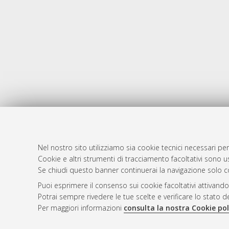
Nel nostro sito utilizziamo sia cookie tecnici necessari per
Cookie e altri strumenti di tracciamento facoltativi sono us
AMS Laure
Atom
Se chiudi questo banner continuerai la navigazione solo c
Servizio i
Rss 1.0
Puoi esprimere il consenso sui cookie facoltativi attivando
Impostazio
Potrai sempre rivedere le tue scelte e verificare lo stato 
Rss 2.0
Informativa
Per maggiori informazioni
consulta la nostra Cookie pol
Condizioni 