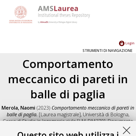
Login
STRUMENTI DI NAVIGAZIONE
Comportamento
meccanico di pareti in
balle di paglia
Merola, Naomi
(2023)
Comportamento meccanico di pareti in
balle di paglia.
[Laurea magistrale], Università di Bologna,
Corso di Studio in
Ingegneria civile [LM-DM270]
, Documento
full-text non disponibile
Questo sito web utilizza i
Salva citazione
Condividi