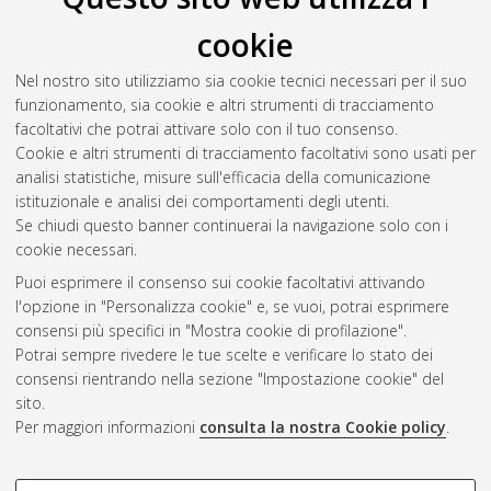
Il full-text non è disponibile per scelta dell'autore. (
Contatta
cookie
l'autore
)
Abstract
Nel nostro sito utilizziamo sia cookie tecnici necessari per il suo
funzionamento, sia cookie e altri strumenti di tracciamento
facoltativi che potrai attivare solo con il tuo consenso.
Altri metadati
Cookie e altri strumenti di tracciamento facoltativi sono usati per
analisi statistiche, misure sull'efficacia della comunicazione
Gestione del documento:
istituzionale e analisi dei comportamenti degli utenti.
Se chiudi questo banner continuerai la navigazione solo con i
cookie necessari.
Puoi esprimere il consenso sui cookie facoltativi attivando
Atom
l'opzione in "Personalizza cookie" e, se vuoi, potrai esprimere
Rss 1.0
consensi più specifici in "Mostra cookie di profilazione".
Potrai sempre rivedere le tue scelte e verificare lo stato dei
Rss 2.0
consensi rientrando nella sezione "Impostazione cookie" del
sito.
Per maggiori informazioni
consulta la nostra Cookie policy
.
AMS Laurea
Servizio implementato e gestito da
AlmaDL
Impostazioni Cookie
COOKIE DI PROFILAZIONE -